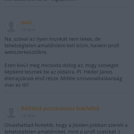
wu2
19 éve
Na, szóval az ilyen munkát nem lekes, de
tehetségtelen amatőrökre kell bízni, hanem profi
webszerkesztőkre.
Ezen kívül meg micsoda dolog az, hogy szöveget
képként tesznek be az oldalra. Pl. Héder János
életrajzának első része. Miféle színvonaltaláanság
már ez itt?
BéDéKá posztumusz linkfelhő
19 éve
Olvashattad fentebb, hogy a Jóisten jobban szereti a
tehetségtelen amatőröket, mint a profi szakikat :)