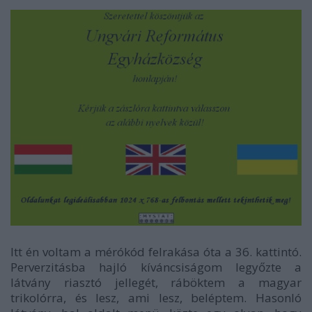
Itt én voltam a mérókód felrakása óta a 36. kattintó.
Perverzitásba hajló kíváncsiságom legyőzte a
látvány riasztó jellegét, ráböktem a magyar
trikolórra, és lesz, ami lesz, beléptem. Hasonló