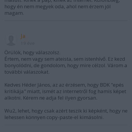
hogy én nem megyek oda, ahol nem érzem jól
magam.
Ja
19 éve
Örülök, hogy válaszolsz.
Értem, nem vagy sem ateista, sem istenhívő. Ez kezd
bonyolódni, de gondolom, hogy mire célzol. Várom a
további válaszokat.
Kedves Héder János, az az érzésem, hogy BDK "epés
kritikája" miatt, ismét az internetről fog hamis képet
alkotni. Kérem ne adja fel ilyen gyorsan.
Wu2, lehet, hogy csak azért teszik ki képként, hogy ne
lehessen könnyen copy-paste-el kimásolni.