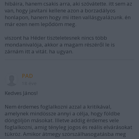
hibáira, hanem csakis arra, aki szóvátette. itt sem az
van, hogy javítani kellene azon a borzadályos
honlapon, hanem hogy mi itten vallásgyalázunk. én
már ezen nem lepődöm meg.
viszont ha Héder tiszteletesnek nincs több
mondanivalója, akkor a magam részéről le is
zárnám itt a vitát. ha ugyan.
PAD
18 éve
Kedves János!
Nem érdemes foglalkozni azzal a kritikával,
amelynek mindössze annyi a célja, hogy földbe
döngöljön másokat. Illetve addig érdemes vele
foglalkozni, amig tényleg jogos és reális elvárásokat
tükröz. Amikor átmegy szörszálhasogatásba meg