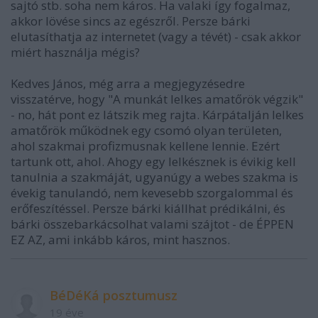
sajtó stb. soha nem káros. Ha valaki így fogalmaz,
akkor lövése sincs az egészről. Persze bárki
elutasíthatja az internetet (vagy a tévét) - csak akkor
miért használja mégis?
Kedves János, még arra a megjegyzésedre
visszatérve, hogy "A munkát lelkes amatőrök végzik"
- no, hát pont ez látszik meg rajta. Kárpátalján lelkes
amatőrök működnek egy csomó olyan területen,
ahol szakmai profizmusnak kellene lennie. Ezért
tartunk ott, ahol. Ahogy egy lelkésznek is évikig kell
tanulnia a szakmáját, ugyanúgy a webes szakma is
évekig tanulandó, nem kevesebb szorgalommal és
erőfeszítéssel. Persze bárki kiállhat prédikálni, és
bárki összebarkácsolhat valami szájtot - de ÉPPEN
EZ AZ, ami inkább káros, mint hasznos.
BéDéKá posztumusz
19 éve