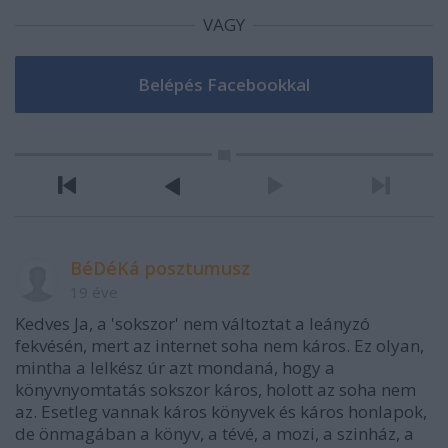
VAGY
BéDéKá posztumusz
19 éve
Kedves Ja, a 'sokszor' nem változtat a leányzó
fekvésén, mert az internet soha nem káros. Ez olyan,
mintha a lelkész úr azt mondaná, hogy a
könyvnyomtatás sokszor káros, holott az soha nem
az. Esetleg vannak káros könyvek és káros honlapok,
de önmagában a könyv, a tévé, a mozi, a szinház, a