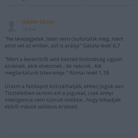
Héder János
19 éve
"Ne tévejegjetek ,Isten nem csufoltatik meg, mert
amit vet az ember, azt is aratja" Galata levél 6,7
"Mert a keresztről való beszéd bolondság ugyan
azoknak, akik elvesznek , de nekünk , kik
megtartatunk Isten ereje." Római levél 1,18
Uraim a honlapot kritizálhatják, ehhez joguk van.
Tiszteletben tartom ezt a jogukat, csak annyi
inteligencia nem szorult önökbe , hogy kihadják
ebből mások vallásos érzéseit.