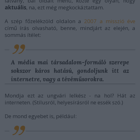
látvány, bal oldalt menü, közte egy olyan, hogy
aktuális
, na, ezt még megkockáztattam.
A szép főzelékzöld oldalon a
2007 a misszió éve
című írás olvasható, benne, mindjárt az elején, a
sommás ítélet:
A média mai társadalom-formáló szerepe
sokszor káros hatású, gondoljunk itt az
internetre, vagy a tévéműsorokra.
Mondja ezt az ungvári lelkész - na hol? Hát az
interneten. (Stílusról, helyesírásról ne essék szó.)
De mond egyebet is, például: