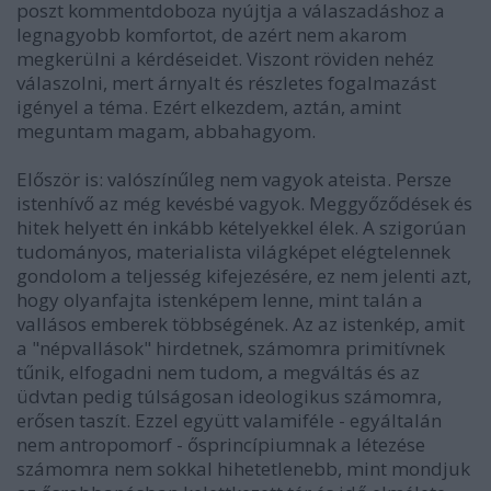
poszt kommentdoboza nyújtja a válaszadáshoz a
legnagyobb komfortot, de azért nem akarom
megkerülni a kérdéseidet. Viszont röviden nehéz
válaszolni, mert árnyalt és részletes fogalmazást
igényel a téma. Ezért elkezdem, aztán, amint
meguntam magam, abbahagyom.
Először is: valószínűleg nem vagyok ateista. Persze
istenhívő az még kevésbé vagyok. Meggyőződések és
hitek helyett én inkább kételyekkel élek. A szigorúan
tudományos, materialista világképet elégtelennek
gondolom a teljesség kifejezésére, ez nem jelenti azt,
hogy olyanfajta istenképem lenne, mint talán a
vallásos emberek többségének. Az az istenkép, amit
a "népvallások" hirdetnek, számomra primitívnek
tűnik, elfogadni nem tudom, a megváltás és az
üdvtan pedig túlságosan ideologikus számomra,
erősen taszít. Ezzel együtt valamiféle - egyáltalán
nem antropomorf - ősprincípiumnak a létezése
számomra nem sokkal hihetetlenebb, mint mondjuk