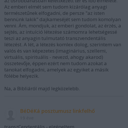
az ősrobbanásban kelettkezett tér és idő elmélete.
Az emberi elmét sem tudom kizárólag anyagi
természetűnek elfogadni, de persze "az isten
bennünk lakik" dajkameséjét sem tudom komolyan
venni. Ám, mondjuk, az emberi gondolat, az érzés, a
sejtés, az intuíció létezése számomra lehetségessé
teszi az anyagin tulmutató transzvendentális
létezést. A lét, a létezés komlex dolog, szerintem van
valós és van képezetes (imaginárius, szellemi,
virtuális, spirituális - nevezd, ahogy akarod)
összetevője, éppen ezért nem tudom azokat a
tanokat elfogadni, amelyek az egyiket a másik
fölébe helyezik.
Na, a Bibliáról majd legközelebb.
BéDéKá posztumusz linkfelhő
19 éve
transzCendentális - elgépeltem