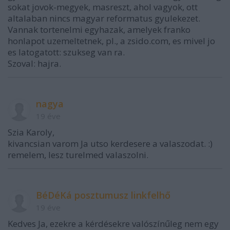
sokat jovok-megyek, masreszt, ahol vagyok, ott
altalaban nincs magyar reformatus gyulekezet.
Vannak tortenelmi egyhazak, amelyek franko
honlapot uzemeltetnek, pl., a zsido.com, es mivel jo
es latogatott: szukseg van ra.
Szoval: hajra.
nagya
19 éve
Szia Karoly,
kivancsian varom Ja utso kerdesere a valaszodat. :)
remelem, lesz turelmed valaszolni.
BéDéKá posztumusz linkfelhő
19 éve
Kedves Ja, ezekre a kérdésekre valószínűleg nem egy