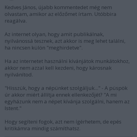
Kedves János, újabb kommentedet még nem
olvastam, amikor az előzőmet írtam. Utóbbira
reagálva.
Az internet olyan, hogy amit publikálnak,
nyilvánossá tesznek, azt akkor is meg lehet találni,
ha nincsen külön "meghirdetve".
Ha az internetet használni kívánjátok munkátokhoz,
akkor nem azzal kell kezdeni, hogy károsnak
nyilvánítod.
"Hisszük, hogy a népünket szolgáljuk..." - A püspök
úr akkor miért állítja ennek ellenkezőjét? "A mi
egyházunk nem a népet kívánja szolgálni, hanem az
Istent."
Hogy segíteni fogok, azt nem ígérhetem, de epés
kritikámra mindig számíthatsz.