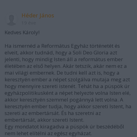
Héder János
19 éve
Kedves Károly!
Ha ismernéd a Református Egyház történetét és
elveit, akkor tudnád, hogy a Soli Deo Gloria azt
jelenti, hogy mindig Isten áll a református ember
életében az első helyen. Akár tetszik, akár nem ez a
mai világi embernek. De tudni kell azt is, hogy a
keresztyén ember a népet szolgálva mutaja meg azt
hogy mennyire szereti istenét. Tehát ha a püspök úr
egyházpolitikusként a népet helyezte volna Isten elé,
akkor keresztyén szemmel pogánnyá lett volna. A
keresztyén ember tudja, hogy akkor szereti Istent, ha
szereti az embertársát. És ha szeretni az
embertársát, akkor szereti Istent.
Egy mondatot kiragadva a püspök úr beszédéből
nem lehet elítélni az egész egyházat.