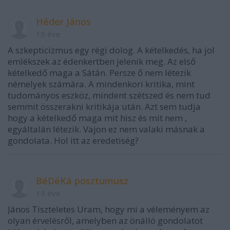
Héder János
19 éve
A szkepticizmus egy régi dolog. A kételkedés, ha jol
emlékszek az édenkertben jelenik meg. Az első
kételkedő maga a Sátán. Persze ő nem létezik
némelyek számára. A mindenkori kritika, mint
tudományos eszköz, mindent szétszed és nem tud
semmit összerakni kritikája után. Azt sem tudja
hogy a kételkedő maga mit hisz és mit nem ,
egyáltalán létezik. Vajon ez nem valaki másnak a
gondolata. Hol itt az eredetiség?
BéDéKá posztumusz
19 éve
János Tiszteletes Uram, hogy mi a véleményem az
olyan érvelésről, amelyben az önálló gondolatot