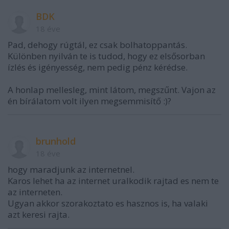
BDK
18 éve
Pad, dehogy rúgtál, ez csak bolhatoppantás.
Különben nyilván te is tudod, hogy ez elsősorban
ízlés és igényesség, nem pedig pénz kérédse.
A honlap mellesleg, mint látom, megszűnt. Vajon az
én bírálatom volt ilyen megsemmisítő :)?
brunhold
18 éve
hogy maradjunk az internetnel.
Karos lehet ha az internet uralkodik rajtad es nem te
az interneten.
Ugyan akkor szorakoztato es hasznos is, ha valaki
azt keresi rajta.