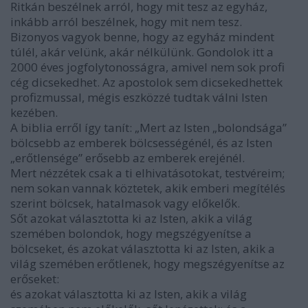
Ritkán beszélnek arról, hogy mit tesz az egyház,
inkább arról beszélnek, hogy mit nem tesz.
Bizonyos vagyok benne, hogy az egyház mindent
túlél, akár velünk, akár nélkülünk. Gondolok itt a
2000 éves jogfolytonosságra, amivel nem sok profi
cég dicsekedhet. Az apostolok sem dicsekedhettek
profizmussal, mégis eszközzé tudtak válni Isten
kezében.
A biblia erről így tanít: „Mert az Isten „bolondsága”
bölcsebb az emberek bölcsességénél, és az Isten
„erőtlensége” erősebb az emberek erejénél.
Mert nézzétek csak a ti elhivatásotokat, testvéreim;
nem sokan vannak köztetek, akik emberi megítélés
szerint bölcsek, hatalmasok vagy előkelők.
Sőt azokat választotta ki az Isten, akik a világ
szemében bolondok, hogy megszégyenítse a
bölcseket, és azokat választotta ki az Isten, akik a
világ szemében erőtlenek, hogy megszégyenítse az
erőseket:
és azokat választotta ki az Isten, akik a világ