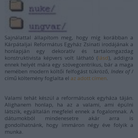
Sajnálattal állapítom meg, hogy míg korábban a
Kárpátaljai Református Egyház Zsinati irodájának a
honlapján egy dekoratív és tartalomgazdag
konstruktivista képvers volt látható (
lásd
), addigra
ennek helyét mára egy szövegcentrikus, bár a maga
nemében modern költői felfogást tükröző,
Index of
/
című költemény foglalta el
az adott címen
.
Valami tehát készül a reformátusok egyháza táján.
Alighanem honlap, ha az a valami, ami épülni
látszik, egyáltalán megfelel ennek a fogalomnak. A
dátumokból mindenesetre akár arra is
gondolhatnánk, hogy immáron négy éve folyik a
munka.