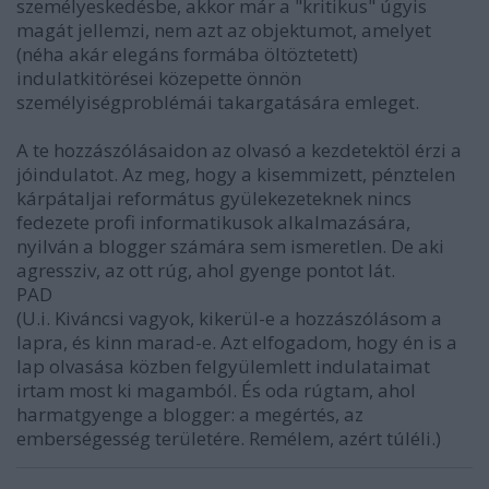
személyeskedésbe, akkor már a "kritikus" úgyis
magát jellemzi, nem azt az objektumot, amelyet
(néha akár elegáns formába öltöztetett)
indulatkitörései közepette önnön
személyiségproblémái takargatására emleget.
A te hozzászólásaidon az olvasó a kezdetektöl érzi a
jóindulatot. Az meg, hogy a kisemmizett, pénztelen
kárpátaljai református gyülekezeteknek nincs
fedezete profi informatikusok alkalmazására,
nyilván a blogger számára sem ismeretlen. De aki
agressziv, az ott rúg, ahol gyenge pontot lát.
PAD
(U.i. Kiváncsi vagyok, kikerül-e a hozzászólásom a
lapra, és kinn marad-e. Azt elfogadom, hogy én is a
lap olvasása közben felgyülemlett indulataimat
irtam most ki magamból. És oda rúgtam, ahol
harmatgyenge a blogger: a megértés, az
emberségesség területére. Remélem, azért túléli.)