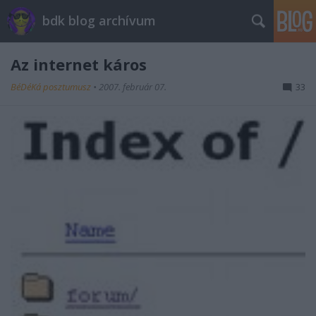
bdk blog archívum
Az internet káros
BéDéKá posztumusz
•
2007. február 07.
33