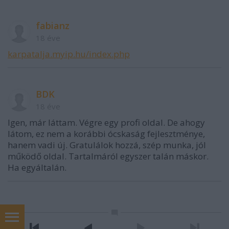
fabianz
18 éve
karpatalja.myip.hu/index.php
BDK
18 éve
Igen, már láttam. Végre egy profi oldal. De ahogy
látom, ez nem a korábbi ócskaság fejlesztménye,
hanem vadi új. Gratulálok hozzá, szép munka, jól
működő oldal. Tartalmáról egyszer talán máskor.
Ha egyáltalán.