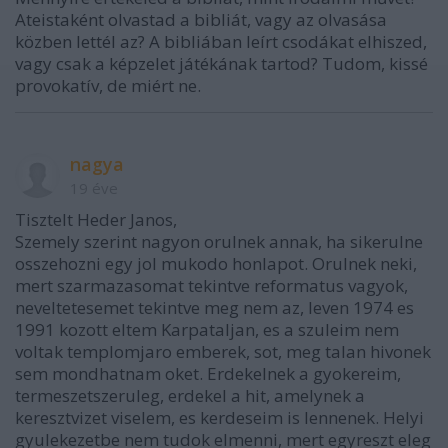
Ateistaként olvastad a bibliát, vagy az olvasása
közben lettél az? A bibliában leírt csodákat elhiszed,
vagy csak a képzelet játékának tartod? Tudom, kissé
provokatív, de miért ne.
nagya
19 éve
Tisztelt Heder Janos,
Szemely szerint nagyon orulnek annak, ha sikerulne
osszehozni egy jol mukodo honlapot. Orulnek neki,
mert szarmazasomat tekintve reformatus vagyok,
neveltetesemet tekintve meg nem az, leven 1974 es
1991 kozott eltem Karpataljan, es a szuleim nem
voltak templomjaro emberek, sot, meg talan hivonek
sem mondhatnam oket. Erdekelnek a gyokereim,
termeszetszeruleg, erdekel a hit, amelynek a
keresztvizet viselem, es kerdeseim is lennenek. Helyi
gyulekezetbe nem tudok elmenni, mert egyreszt eleg