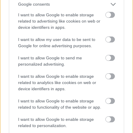
(sokszor) ártalmasnak minősíted, NEM EGYES
Google consents
TARTALMAKAT kárhoztattál, hanem magát az
I want to allow Google to enable storage
internetet nevezted néven. Fentebb elmondtam, hogy
related to advertising like cookies on web or
ez miért szamárság. Az ellentmondás pedig abban
device identifiers in apps.
van, hogy ha valamit (egy eszközt) károsnak
gondolsz, akkor miért használod. (Szintúgy a
I want to allow my user data to be sent to
médiáról beszélsz és nem a médiumok közvetítette
Google for online advertising purposes.
egyes tartalmakról.)
I want to allow Google to send me
A másik ellentmondás, hogy míg te népszolgálatról
personalized advertising.
beszélsz, addig a püspököd egyértelműen NEMET
MOND a nép szolgálatára. Nem fölébe helyezte az
I want to allow Google to enable storage
istenszolgálatot, hanem tagadta a népszolgálatot. És
related to analytics like cookies on web or
ezt már másodszor olvasom őtőle, először még
device identifiers in apps.
püspökké választása előtt nyilatkozta ugyanezt. Ez
valóban csak egy kiragadott mondat, de arra
I want to allow Google to enable storage
bőségesen elegendő, hogy engem még annál is
related to functionality of the website or app.
nagyobb távolságra riasszon a ref. egyháztól, mint
I want to allow Google to enable storage
amilyenre eddig voltam tőle.
related to personalization.