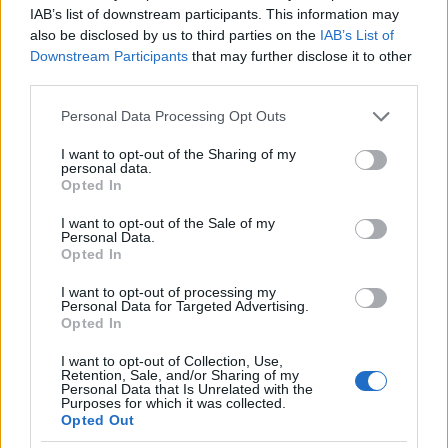
IAB’s list of downstream participants. This information may
also be disclosed by us to third parties on the
IAB’s List of
Downstream Participants
that may further disclose it to other
third parties.
Please note that this website/app uses one or more Google
BéDéKá posztumusz
Personal Data Processing Opt Outs
services and may gather and store information including but
19 éve
not limited to your visit or usage behaviour. You may click to
I want to opt-out of the Sharing of my
personal data.
Kedves János, kevés dolgot rühellek jobban, mint
grant or deny consent to Google and its third-party tags to
Opted In
amikor valaki érvelés gyanánt saját gondolatok
use your data for below specified purposes in below Google
helyett agyonidézi a Bibliát. Abban a gazdag
consent section.
I want to opt-out of the Sale of my
tárházban nagyjából mindenre és mindennek az
Personal Data.
Opted In
ellenkezőjére is lehet megfelelő citátumot találni
(mellesleg azok ugyanúgy szövegkörnyezetükből
I want to opt-out of processing my
kiragadott mondatok...). De én hitvitákat semmi
Personal Data for Targeted Advertising.
esetre sem kívánok sem veled, sem mással folytatni.
Opted In
Csupán két olyan ellentmondásra mutattam rá,
I want to opt-out of Collection, Use,
amelyet persze szét lehet beszélni idézetekkel, de ez
Retention, Sale, and/or Sharing of my
az én szememben a lényegen nem változtat.
Personal Data that Is Unrelated with the
Purposes for which it was collected.
Opted Out
Az egyik ellentmondás az, hogy te az internetet