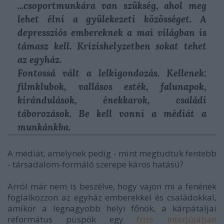
...csoportmunkára van szükség, ahol meg
lehet élni a gyülekezeti közösséget. A
depressziós embereknek a mai világban is
támasz kell. Krízishelyzetben sokat tehet
az egyház.
Fontossá vált a lelkigondozás. Kellenek:
filmklubok, vallásos esték, falunapok,
kirándulások, énekkarok, családi
táborozások. Be kell vonni a médiát a
munkánkba.
A médiát, amelynek pedig - mint megtudtuk fentebb
- társadalom-formáló szerepe káros hatású?
Arról már nem is beszélve, hogy vajon mi a fenének
foglalkozzon az egyház emberekkel és családokkal,
amikor a legnagyobb helyi főnök, a kárpátaljai
református püspök egy
friss interjújában