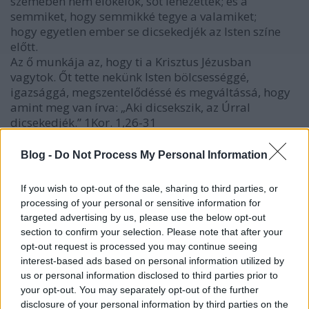
szemében nem előkelők, sőt lenézettek; és a
semmiket, hogy semmikké tegye a valamiket;
hogy egyetlen ember se dicsekedjék az Isten színe
előtt.
Az ő munkája az, hogy ti a Krisztus Jézusban
vagytok. Őt tette nekünk Isten bölcsességgé,
igazsággá, megszentelődéssé és megváltássá, hogy
amint meg van írva: „Aki dicsekszik, az Úrral
dicsekedjék.” 1Kor. 1,26-31
Én nem támadtam meg magát az Internetet, csupán
Blog -
Do Not Process My Personal Information
felhívtam a figyelmet arra, hogy vannak haszontalan,
sőt káros tartamak rajta, de mi szeretnénk a saját
If you wish to opt-out of the sale, sharing to third parties, or
oldalainkat hasznos információkkal megtölteni.
processing of your personal or sensitive information for
targeted advertising by us, please use the below opt-out
Remélem ezzel kicsit közelebb tudtam számodra
section to confirm your selection. Please note that after your
hozni a református emberek látásmódját és ez
opt-out request is processed you may continue seeing
segíteni fog egymás jobb megértésében.
interest-based ads based on personal information utilized by
Várom további "epementes" észrevételeidet.
us or personal information disclosed to third parties prior to
Héder János
your opt-out. You may separately opt-out of the further
disclosure of your personal information by third parties on the