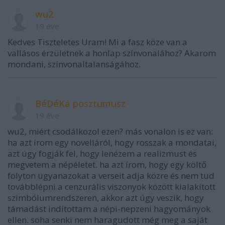
wu2
19 éve
Kedves Tiszteletes Uram! Mi a fasz köze van a
vallásos érzületnek a honlap színvonalához? Akarom
mondani, színvonaltalanságához.
BéDéKá posztumusz
19 éve
wu2, miért csodálkozol ezen? más vonalon is ez van:
ha azt írom egy novelláról, hogy rosszak a mondatai,
azt úgy fogják fel, hogy lenézem a realizmust és
megvetem a népéletet. ha azt írom, hogy egy költő
folyton ugyanazokat a verseit adja közre és nem tud
továbblépni a cenzurális viszonyok között kialakított
szimbólumrendszeren, akkor azt úgy veszik, hogy
támadást indítottam a népi-nepzeni hagyományok
ellen. soha senki nem haragudott még meg a saját