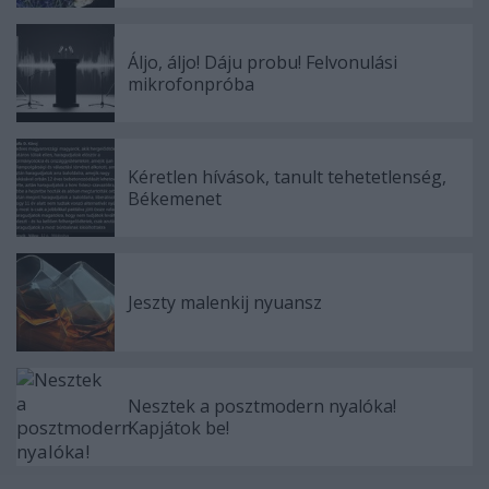
Áljo, áljo! Dáju probu! Felvonulási
mikrofonpróba
Kéretlen hívások, tanult tehetetlenség,
Békemenet
Jeszty malenkij nyuansz
Nesztek a posztmodern nyalóka!
Kapjátok be!