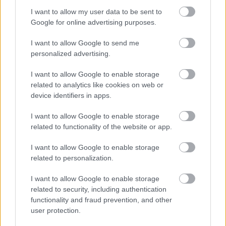
I want to allow my user data to be sent to
Google for online advertising purposes.
EL LOBO - A farkas
I want to allow Google to send me
18 éve
personalized advertising.
Köszönöm, vettem, írom! :-)
I want to allow Google to enable storage
related to analytics like cookies on web or
device identifiers in apps.
Myrtille
18 éve
I want to allow Google to enable storage
related to functionality of the website or app.
Köszönöm:)
Nekem is azok vagytok:)
I want to allow Google to enable storage
related to personalization.
EL LOBO - A farkas
I want to allow Google to enable storage
related to security, including authentication
18 éve
functionality and fraud prevention, and other
Megvolnék az öttel, feltettem, nem ötöltem-
user protection.
hatoltam, a hetedik magam voltam!