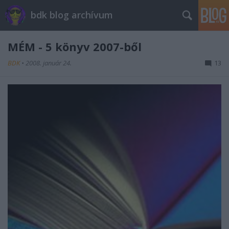
bdk blog archívum
MÉM - 5 könyv 2007-ből
BDK
•
2008. január 24.
13