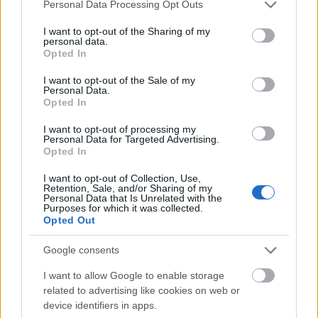
18 éve
Please note that this website/app uses one or more Google
Personal Data Processing Opt Outs
services and may gather and store information including but
Köszönöm!
not limited to your visit or usage behaviour. You may click to
I want to opt-out of the Sharing of my
Marlington engem is hívott. Megtisztelsz vele, nem
personal data.
grant or deny consent to Google and its third-party tags to
Opted In
tudom nem kéne kicserélni itt engem? A gördülés
use your data for below specified purposes in below Google
miatt.
consent section.
I want to opt-out of the Sale of my
Myrtille
Personal Data.
Opted In
I want to opt-out of processing my
Personal Data for Targeted Advertising.
BDK
Opted In
18 éve
I want to opt-out of Collection, Use,
Oké, kérésedre "kicseréllek"!
Retention, Sale, and/or Sharing of my
Personal Data that Is Unrelated with the
Purposes for which it was collected.
Opted Out
BDK
Google consents
18 éve
(Szamár vagyok, csak jobban meg kellett volna nézni,
I want to allow Google to enable storage
related to advertising like cookies on web or
hogy Merlington kiket hívott. Legalább látod,
device identifiers in apps.
mennyire kedves vagy nekünk.)