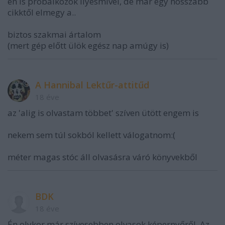
én is próbálkozok ilyesmivel, de már egy hosszabb
cikktől elmegy a..
biztos szakmai ártalom
(mert gép előtt ülök egész nap amúgy is)
A Hannibal Lektűr-attitűd
18 éve
az 'alig is olvastam többet' szíven ütött engem is
nekem sem túl sokból kellett válogatnom:(
méter magas stóc áll olvasásra váró könyvekből
BDK
18 éve
Én olykor már szívesebben olvasok képernyőről. Az