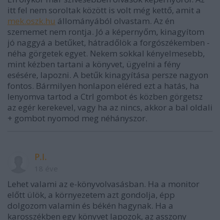
itt fel nem soroltak között is volt még kettő, amit a
mek.oszk.hu
állományából olvastam. Az én
szememet nem rontja. Jó a képernyőm, kinagyítom
jó naggyá a betűket, hátradőlök a forgószékemben -
néha görgetek egyet. Nekem sokkal kényelmesebb,
mint kézben tartani a könyvet, ügyelni a fény
esésére, lapozni. A betűk kinagyítása persze nagyon
fontos. Bármilyen honlapon eléred ezt a hatás, ha
lenyomva tartod a Ctrl gombot és közben görgetsz
az egér kerekevel, vagy ha az nincs, akkor a bal oldali
+ gombot nyomod meg néhányszor.
P.I.
18 éve
Lehet valami az e-könyvolvasásban. Ha a monitor
előtt ülök, a környezetem azt gondolja, épp
dolgozom valamin és békén hagynak. Ha a
karosszékben egy könyvet lapozok, az asszony