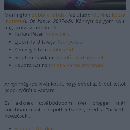
Marlington
dobta a labdát
(az újabb
MÉM
-et
Rooza
indította
).
Öt könyv 2007-ből.
Könnyű dolgom volt:
alig is olvastam többet...
Farkas Péter:
Nyolc perc
Ljudmila Ulickaja:
Szonyecska
Kemény István:
élőbeszéd
Stephen Hawking:
Az idő rövid története
Eduard Kalina
Halál a Paradicsomban
Annyi még ide kívánkozik, hogy ebből az 5-ből kettőt
képernyőről olvastam.
És akiknek továbbdobom (két blogger már
korábban mástól kapott felkérést, ezért a "helyett"
nevezések):
El Lobo - A farkas