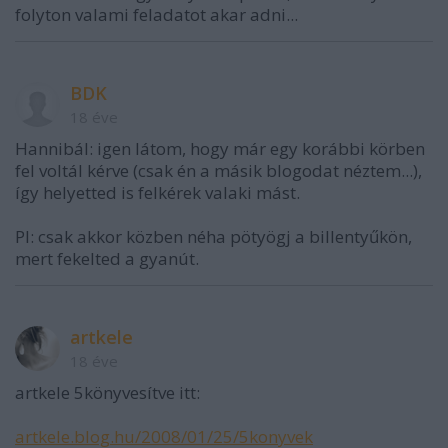
folyton valami feladatot akar adni...
BDK
18 éve
Hannibál: igen látom, hogy már egy korábbi körben
fel voltál kérve (csak én a másik blogodat néztem...),
így helyetted is felkérek valaki mást.
PI: csak akkor közben néha pötyögj a billentyűkön,
mert fekelted a gyanút.
artkele
18 éve
artkele 5könyvesítve itt:
artkele.blog.hu/2008/01/25/5konyvek