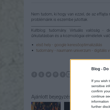
Nem tudom, ki hogy van ezzel, de az effajta
problémáink is eszembe jutottak.
_____________________________
Kultblog: tudomány. Virtuális valóság - di
űrkutatásban és a kozmológiai elméletek val
első hely - google keresőoptimalizálás
tudomány - naumann univerzum - digitális 
Blog -
Do 
0
If you wish 
sensitive in
confirm you
Ajánlott bejegyzések:
continue se
information 
further disc