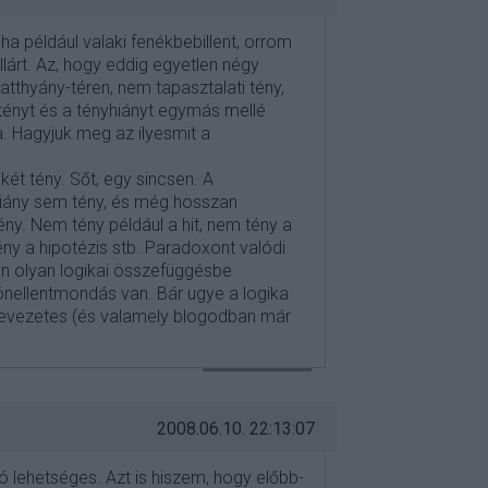
ha például valaki fenékbebillent, orrom
lárt. Az, hogy eddig egyetlen négy
tthyány-téren, nem tapasztalati tény,
 tényt és a tényhiányt egymás mellé
ba. Hagyjuk meg az ilyesmit a
két tény. Sőt, egy sincsen. A
hiány sem tény, és még hosszan
y. Nem tény például a hit, nem tény a
ny a hipotézis stb. Paradoxont valódi
ben olyan logikai összefüggésbe
önellentmondás van. Bár ugye a logika
 nevezetes (és valamely blogodban már
VÁLASZ ERRE
2008.06.10. 22:13:07
ió lehetséges. Azt is hiszem, hogy előbb-