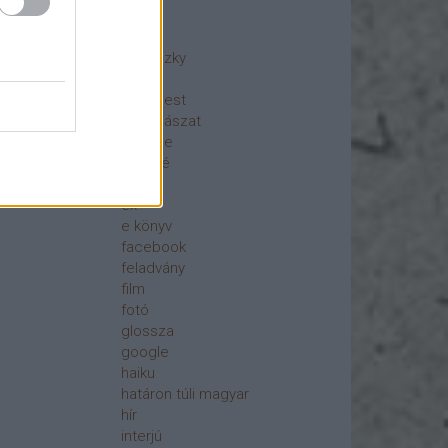
ajánló
akció
berniczky
blog
Budapest
csillagászat
csönge
digitálé
dizájn
ex
e könyv
facebook
feladvány
film
fotó
glossza
google
haiku
határon túli magyar
hír
interjú