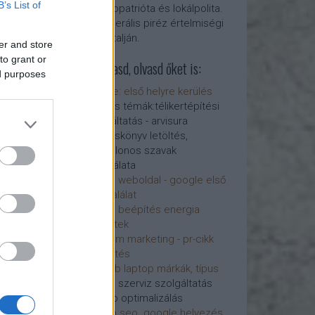
B’s List of
Kozmopatrióta és lokálpolita.
 optimalizálás -
Egy liberális piréz értelmiségi
lgáltatások
ára -
Kárpátalján.
s, hogy mi a
er and store
zálás és
to grant or
Látogasd, olvasd őket is:
titka a weblapok
ed purposes
vításában, azaz
google: első helyre kerülés
ap optimalizálás
és más témák:télikertépítési
g eljárással
szolgáltatás - arvisura
javítani.
hangoskönyv letöltés,
 - Új
elipszilonos szavak
ning a
használata
hely
liberall weboldal - google első
az organikus
hely, találat
a kereső
terasz beépítés energia
 ára. Tartalom
télikertek
gia
SEO
tartalom marketing - pr-cikk
inképítés
linképítés
legjobb laptop márkák, típus
laptop szerviz szolgáltatás
Honlap optimalizálás
honlap seo. google helyezés