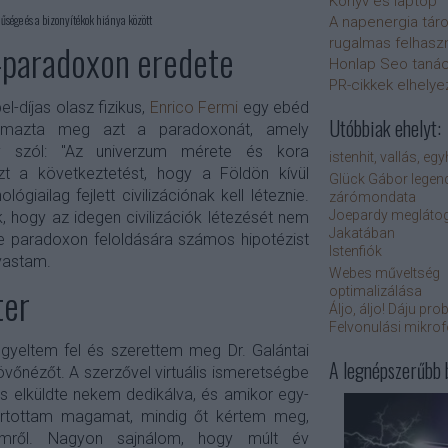
Könyv és laptop
nűsége és a bizonyítékok hiánya között
A napenergia tár
rugalmas felhasz
-paradoxon eredete
Honlap Seo taná
PR-cikkek elhely
el-díjas olasz fizikus,
Enrico Fermi
egy ebéd
Utóbbiak ehelyt:
lmazta meg azt a paradoxonát, amely
gy szól: "Az univerzum mérete és kora
istenhit, vallás, eg
t a következtetést, hogy a Földön kívül
Glück Gábor legen
ógiailag fejlett civilizációnak kell léteznie.
zárómondata
Joepardy meglátog
, hogy az idegen civilizációk létezését nem
Jakatában
 e paradoxon feloldására számos hipotézist
Istenfiók
lvastam.
Webes műveltség
ter
optimalizálása
Áljo, áljo! Dáju pro
Felvonulási mikro
gyeltem fel és szerettem meg Dr. Galántai
A legnépszerűbb 
vőnézőt. A szerzővel virtuális ismeretségbe
 is elküldte nekem dedikálva, és amikor egy-
rtottam magamat, mindig őt kértem meg,
temről. Nagyon sajnálom, hogy múlt év