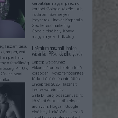
kérpátaljai magyar piréz író
korábbi főblogja közélet, kult,
irodalom. Személyes
jegyzetek. Ungvár, Kárpátalja.
Seo keresőmarketing:
Google első hely. Könyv,
magyar nyelv - bdk blog.
Prémium használt laptop
g kiszámítása.
vásárlás, PR-cikk elhelyezés
lt, amper, watt
x 1 amper hány
Laptop webáruház
ény = feszültség
Akkumulátor és telefon töltő
rősség: P = U ×
korábban: Ivóvíz fertőtlenítés,
20 v hálózati
télikert építés és infrafűtés.
mítás,...
Linképítés 2025:
Használt
laptop webáruház
.
Balla D. Károj posztumusz író
közéleti és kulturális blogja -
archívum. Hogyan: Google
első hely. Linképítés - kereső
barát honlap optimalizálás |