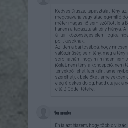
Kedves Drusza, tapasztalati tény az, 
megcsavarja vagy átad egymillió dol
méter magas nő sem szólított le a Ba
hanem a tapasztalati tény hiánya. A
állítani közönséges elemi logikai hi
politikusoknak.
Az itten a baj továbbá, hogy nincsen 
valószínűség sem tény, meg a tény
sorolhatnám, hogy mi minden nem tén
jóslat, nem tény a koncepció, nem té
tényekből lehet fabrikálni, amennyi
szerelhetjük bele őket, amelyekben 
elég érdekes dolog, hadd utaljak a
citált) Gödel-tételre.
Normanka
Én is azt hiszem, hogy több civilizác