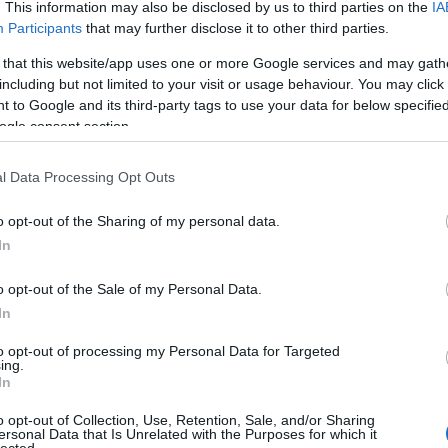
. This information may also be disclosed by us to third parties on the
IA
árajánlatát:
Honlap
Participants
that may further disclose it to other third parties.
SEO szakértő: szo
megtudhatja azt i
 that this website/app uses one or more Google services and may gath
weboldal optimali
including but not limited to your visit or usage behaviour. You may click 
linkprofil építés 
 to Google and its third-party tags to use your data for below specifi
pozíciójának a ja
ogle consent section.
hogyan lehet honl
és keresőmarketin
l Data Processing Opt Outs
Google-helyezést 
Releváns tartalom:
o opt-out of the Sharing of my personal data.
optimalizációs tu
In
kulcsszavas első 
megszerzéséért 
ackback címe:
o opt-out of the Sale of my Personal Data.
találatok között 
i/trackback/id/510200
tartalommarketing
In
marketing straté
to opt-out of processing my Personal Data for Targeted
optimalizálás és l
ing.
ntek:
területén.
In
ben felhasználói tartalomnak minősülnek, értük a
get nem vállal, azokat nem ellenőrzi. Kifogás esetén
e-Linkek
o opt-out of Collection, Use, Retention, Sale, and/or Sharing
álási feltételekben
és az
adatvédelmi tájékoztatóban
.
ersonal Data that Is Unrelated with the Purposes for which it
lected.