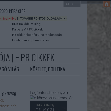
2020: INFRA CLO2
rniczky Éva
| | TOVÁBBI FONTOS OLDALAIM > >
BDK Balládium Blog
Kárpáty VIP PR cikkek
PR-cikk beküldés: Seo tanácsadás
Honlap seo optimalizálás
JA | +
PR CIKKEK
ZGÓ VILÁG
KÖZÉLET, POLITIKA
ng szöveg
Legfontosabb könyveim
IKK
odcast-ot?