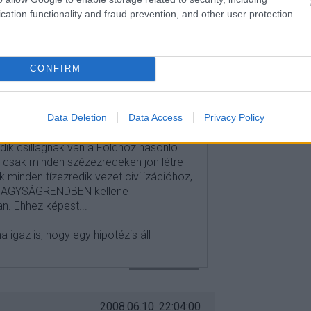
a, látná vagy láthatná!
cation functionality and fraud prevention, and other user protection.
VÁLASZ ERRE
CONFIRM
2008.06.10. 20:54:25
ha Fermi meg is orrolna, amiért egy
Data Deletion
Data Access
Privacy Policy
lentmondás az értelmes élet létrejöttének
alat között. Hogy is szoktak
dik csillagnak van a Földhöz hasonló
t csak minden szézezredeken jön létre
sak minden tízezredik vezet civilizációhoz,
 NAGYSÁGRENDBEN kellene
an. Ehhez képest...
 igaz is, hogy egy hipotézis áll
VÁLASZ ERRE
2008.06.10. 22:04:00