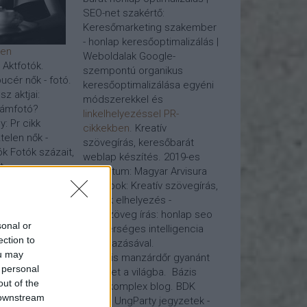
SEO-net szakértő:
Keresőmarketing szakember
- honlap keresőoptimalizálás |
den
Weboldalak Google-
- Aktfotók.
szempontú organikus
ucér nők - fotó.
keresőoptimalizálása egyéni
z aktjai:
módszerekkel és
lámfotó?
linkelhelyezéssel PR-
y: Pr cikk
cikkekben
. Kreatív
telen nők -
szövegírás, keresőbarát
k Fotók százait,
weblap készítés. 2019-es
...
projektum: Magyar Arvisura
Honlapok: Kreatív szövegírás,
lás, Google
pr cikk elhelyezés -
webszöveg írás:
honlap seo
sonal or
mesterséges intelligencia
milyen
ection to
alkalmazásával.
zhető a
ou may
Virtuális manzárdőr gyanánt
őoptimalizálása
 personal
tekinget a világba. Bázis
linképítés, kérje
out of the
blog, komplex blog. BDK
eket javító
 downstream
piréz - UngParty jegyzetek -
csait,