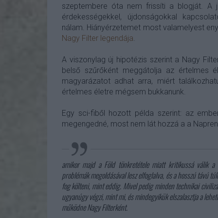
szeptembere óta nem frissíti a blogját. A
érdekességekkel, újdonságokkal kapcsol
nálam. Hiányérzetemet most valamelyest enyhít
Nagy Filter legendája
.
A viszonylag új hipotézis szerint a Nagy Fi
belső szűrőként meggátolja az értelmes 
magyarázatot adhat arra, miért találkozha
értelmes életre mégsem bukkanunk.
Egy sci-fiből hozott példa szerint: az emberi
megengedné, most nem lát hozzá a a Napren
amikor majd a Föld tönkretétele miatt kritikussá válik a
problémák megoldásával lesz elfoglalva, és a hosszú távú tú
fog költeni, mint eddig. Mivel pedig minden technikai civiliz
ugyanúgy végzi, mint mi, és mindegyikük elszalasztja a lehető
működne Nagy Filterként.