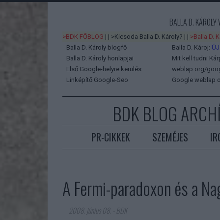
BALLA D. KÁROLY
>BDK FŐBLOG
| |
>Kicsoda Balla D. Károly?
| |
>Balla D. 
Balla D. Károly blogfő
Balla D. Károj:
ÚJ
Balla D. Károly honlapjai
Mit kell tudni Kár
Első Google-helyre kerülés
weblap.org/googl
Linképítő Google-Seo
Google weblap o
BDK BLOG ARCH
PR-CIKKEK
SZEMÉJES
IR
A Fermi-paradoxon és a Nag
2008. június 08.
-
BDK