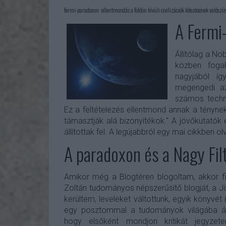
fermi-paradoxon: ellentmondás a földön kívüli civilizációk létezésének valószí
A Fermi
Állítólag a Nob
közben foga
nagyjából í
megengedi az
számos technol
Ez a feltételezés ellentmond annak a ténynek
támasztják alá bizonyítékok." A jövőkutatók
állítottak fel. A legújabbról egy mai cikkben o
A paradoxon és a Nagy Fil
Amikor még a Blogtéren blogoltam, akkor fi
Zoltán tudományos népszerűsítő blogját, a Jö
kerültem, leveleket váltottunk, egyik könyvét
egy posztommal a tudományok világába á
hogy elsőként mondjon kritikát jegyze