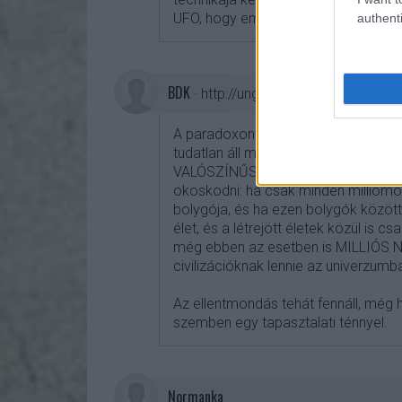
UFO, hogy ember nincs, aki látta voln
authenti
BDK
·
http://ungparty.net/
A paradoxont némileg védeném, még 
tudatlan áll mellé. Szerintem van el
VALÓSZÍNŰSÉGE és a nagatív tapaszt
okoskodni: ha csak minden milliomo
bolygója, és ha ezen bolygók közöt
élet, és a létrejött életek közül is c
még ebben az esetben is MILLIÓS
civilizációknak lennie az univerzumb
Az ellentmondás tehát fennáll, még ha
szemben egy tapasztalati ténnyel.
Normanka