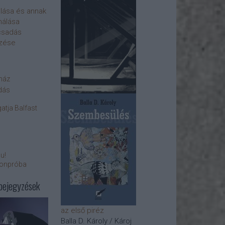
olása és annak
nálása
csadás
ezése
yház
dás
atja Balfast
bu!
fonpróba
bejegyzések
az első piréz
Balla D. Károly / Károj