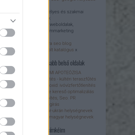
etés - honlap-
javítás
Személyes és szakmai
blogok
Ajánló weboldalak,
tartalommarketing
arvisura seo blog
infrabolt katalógus
x
Fontosabb belső oldalak
A SEMMI APOTEÓZISA
Infrafűtés - kültéri teraszfűtés
Klór-dioxid: ivóvízfertőtlenítés
Google kereső optimalizálás
Linképítés, Seo. PR
Szövegírás
Magyar-ukrán helységnevek
Ukrán-magyar helységnevek
Főbb címkéim