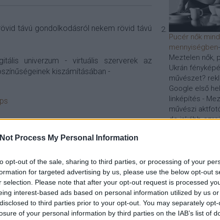
 rövid távú gondolkodásról nekem rövid távú
Pucér nők min
mennyiségben
Meztelen nők, p
gitális univerzum - virtuális szerverek az
Ukrán fényképés
ószínűségeinek kiszámításában -
művészet? rek
Google első hel
linképítés - Mez
vps
művészi aktfotó
de inkább ezreit
Honlapoptimalizá
Not Process My Personal Information
122
komment
optimalizálás
tudomány
virtuális
to opt-out of the sale, sharing to third parties, or processing of your per
Ha kíváncsi arra, 
formation for targeted advertising by us, please use the below opt-out s
módszerrel vége
r selection. Please note that after your opt-out request is processed y
weboldalak keres
eing interest-based ads based on personal information utilized by us or
és a szemantikus 
disclosed to third parties prior to your opt-out. You may separately opt-
a Google-helyezés
losure of your personal information by third parties on the IAB’s list of
SEO-szakértő taná