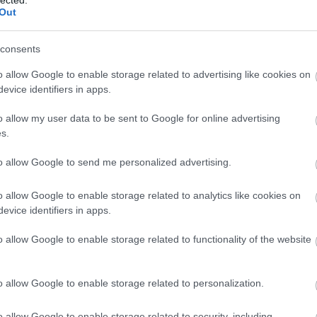
Pr cikk megjelent
Out
seo
Keress nálam:
consents
2008.06.10. 20:15:30
o allow Google to enable storage related to advertising like cookies on
evice identifiers in apps.
 hogy a civilizációk kivégzik önmagukat.
 lóg, amíg legalább egy olyan
o allow my user data to be sent to Google for online advertising
gezte önmagát, s ehhez magyarázatra van
s.
lenségre szokott elméletet építeni, nem
t én akkor kezdenék önkorlátozó, vagy
to allow Google to send me personalized advertising.
eni, amikor már a huszadik civilizáció
ehhez már tényleg kellene valami átfogó
o allow Google to enable storage related to analytics like cookies on
ek...
evice identifiers in apps.
VÁLASZ ERRE
o allow Google to enable storage related to functionality of the website
2008.06.10. 20:19:01
o allow Google to enable storage related to personalization.
rt van humora: teljesen igazad van. Nálam
em látszik, dehát éppen a magas álcázó
Azzal bizonyítom, hogy nálam lakozik egy
o allow Google to enable storage related to security, including