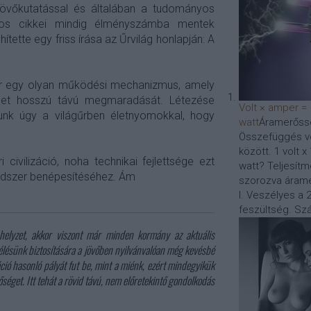
 jövőkutatással és általában a tudományos
atos cikkei mindig élményszámba mentek
ette egy friss írása az Űrvilág honlapján: A
lter egy olyan működési mechanizmus, amely
élet hosszú távú megmaradását. Létezése
Volt × amper =
tunk úgy a világűrben életnyomokkal, hogy
watt
Áramerőssé
Összefüggés vo
között. 1 volt 
 civilizáció, noha technikai fejlettsége ezt
watt? Teljesítm
dszer benépesítéséhez. Ám
szorozva árame
I. Veszélyes a 2
feszültség. Szá
 helyzet, akkor viszont már minden kormány az aktuális
lélésünk biztosítására a jövőben nyilvánvalóan még kevésbé
áció hasonló pályát fut be, mint a miénk, ezért mindegyikük
séget. Itt tehát a rövid távú, nem előretekintő gondolkodás