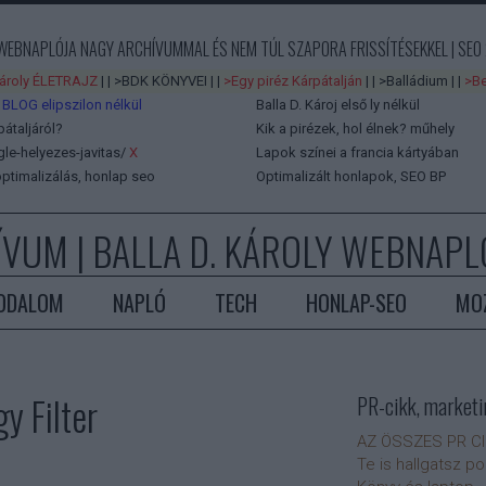
 WEBNAPLÓJA NAGY ARCHÍVUMMAL ÉS NEM TÚL SZAPORA FRISSÍTÉSEKKEL | SEO 
Károly ÉLETRAJZ
| |
>BDK KÖNYVEI
| |
>Egy piréz Kárpátalján
| |
>Balládium
| |
>Be
 BLOG elipszilon nélkül
Balla D. Károj első ly nélkül
pátaljáról?
Kik a pirézek, hol élnek?
műhely
e-helyezes-javitas/
X
Lapok színei a francia kártyában
ptimalizálás, honlap seo
Optimalizált honlapok, SEO BP
ÍVUM
| BALLA D. KÁROLY WEBNAPLÓ
ODALOM
NAPLÓ
TECH
HONLAP-SEO
MO
y Filter
PR-cikk, marketi
AZ ÖSSZES PR C
Te is hallgatsz p