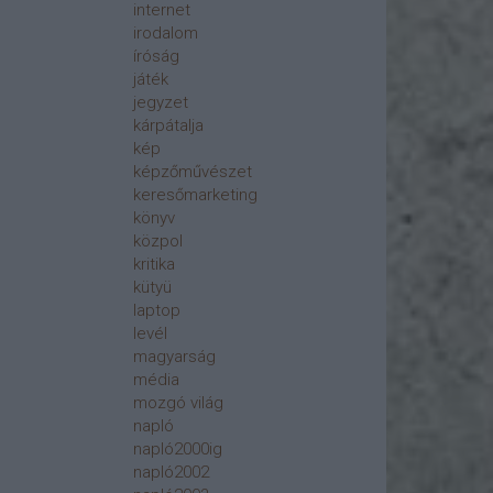
internet
irodalom
íróság
játék
jegyzet
kárpátalja
kép
képzőművészet
keresőmarketing
könyv
közpol
kritika
kütyü
laptop
levél
magyarság
média
mozgó világ
napló
napló2000ig
napló2002