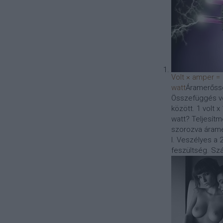
Volt × amper =
watt
Áramerőssé
Összefüggés vo
között. 1 volt 
watt? Teljesítm
szorozva árame
I. Veszélyes a 2
feszültség. Szá