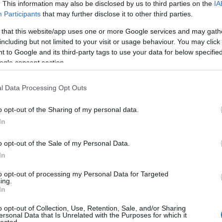
. This information may also be disclosed by us to third parties on the
IA
árajánlatát:
Honlap
Participants
that may further disclose it to other third parties.
SEO szakértő: szo
megtudhatja azt i
 that this website/app uses one or more Google services and may gath
weboldal optimali
including but not limited to your visit or usage behaviour. You may click 
linkprofil építés 
 to Google and its third-party tags to use your data for below specifi
pozíciójának a ja
ogle consent section.
hogyan lehet honl
és keresőmarketin
l Data Processing Opt Outs
Google-helyezést 
Releváns tartalom:
o opt-out of the Sharing of my personal data.
optimalizációs tu
In
kulcsszavas első 
ackback címe:
megszerzéséért 
o opt-out of the Sale of my Personal Data.
találatok között 
i/trackback/id/2526051
tartalommarketing
In
marketing straté
to opt-out of processing my Personal Data for Targeted
optimalizálás és l
ntek:
ing.
területén.
In
ben felhasználói tartalomnak minősülnek, értük a
get nem vállal, azokat nem ellenőrzi. Kifogás esetén
e-Linkek
álási feltételekben
és az
adatvédelmi tájékoztatóban
.
o opt-out of Collection, Use, Retention, Sale, and/or Sharing
ersonal Data that Is Unrelated with the Purposes for which it
lected.