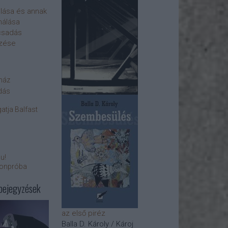
olása és annak
nálása
csadás
ezése
yház
dás
atja Balfast
bu!
fonpróba
bejegyzések
az első piréz
Balla D. Károly / Károj