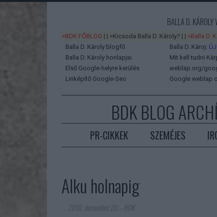
BALLA D. KÁROLY
>BDK FŐBLOG
| |
>Kicsoda Balla D. Károly?
| |
>Balla D. 
Balla D. Károly blogfő
Balla D. Károj:
ÚJ
Balla D. Károly honlapjai
Mit kell tudni Kár
Első Google-helyre kerülés
weblap.org/googl
Linképítő Google-Seo
Google weblap o
BDK BLOG ARCH
PR-CIKKEK
SZEMÉJES
IR
Alku holnapig
2010. december 20.
-
BDK