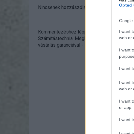
Opted 
Nincsenek hozzászólások.
Google 
I want t
Kommentezéshez
lépj be
, vagy
regisztrálj
! ‐
B
web or d
Számítástechnia. Megbízható használt noteboo
vásárlás garanciával
- Első kulcsszó:
szerviz
I want t
purpose
I want 
I want t
web or d
I want t
or app.
I want t
I want t