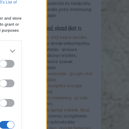
B’s List of
Kozmopatrióta és lokálpolita.
 optimalizálás -
Egy liberális piréz értelmiségi
lgáltatások
ára -
Kárpátalján.
s, hogy mi a
er and store
zálás és
to grant or
Látogasd, olvasd őket is:
titka a weblapok
ed purposes
vításában, azaz
google: első helyre kerülés
ap optimalizálás
és más témák:télikertépítési
g eljárással
szolgáltatás - arvisura
javítani.
hangoskönyv letöltés,
 - Új
elipszilonos szavak
ning a
használata
hely
liberall weboldal - google első
az organikus
hely, találat
a kereső
terasz beépítés energia
 ára. Tartalom
télikertek
gia
SEO
tartalom marketing - pr-cikk
inképítés
linképítés
legjobb laptop márkák, típus
laptop szerviz szolgáltatás
Honlap optimalizálás
honlap seo. google helyezés