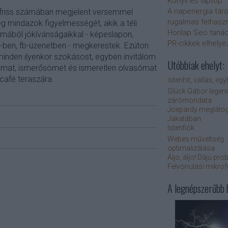
Könyv és laptop
A napenergia tár
friss számában megjelent versemmel
rugalmas felhasz
mindazok figyelmességét, akik a téli
Honlap Seo taná
lmából jókívánságaikkal - képeslapon,
PR-cikkek elhely
-ben, fb-üzenetben - megkerestek. Ezúton
minden ilyenkor szokásost, egyben invitálom
Utóbbiak ehelyt:
mat, ismerősömet és ismeretlen olvasómat
café teraszára.
istenhit, vallás, eg
Glück Gábor legen
zárómondata
Joepardy meglátog
Jakatában
Istenfiók
Webes műveltség
optimalizálása
Áljo, áljo! Dáju pro
Felvonulási mikro
A legnépszerűbb 