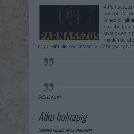
A Parnasszus 
köszönöm meg 
ünnepkör alka
emailben, sms
kívánok én is 
minden baráto
egy >>virtuális koccintásra<< az Ungparty Net
Balla D. Károly
Alku holnapig
Lehetnél sápadt, vézna, indulatlan,