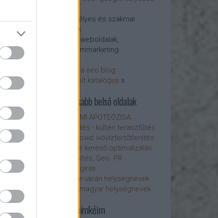
etés - honlap-
javítás
Személyes és szakmai
blogok
Ajánló weboldalak,
tartalommarketing
arvisura seo blog
infrabolt katalógus
x
Fontosabb belső oldalak
A SEMMI APOTEÓZISA
Infrafűtés - kültéri teraszfűtés
Klór-dioxid: ivóvízfertőtlenítés
Google kereső optimalizálás
Linképítés, Seo. PR
Szövegírás
Magyar-ukrán helységnevek
Ukrán-magyar helységnevek
Főbb címkéim