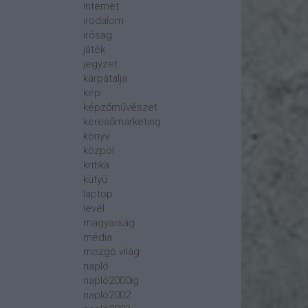
internet
irodalom
íróság
játék
jegyzet
kárpátalja
kép
képzőművészet
keresőmarketing
könyv
közpol
kritika
kütyü
laptop
levél
magyarság
média
mozgó világ
napló
napló2000ig
napló2002