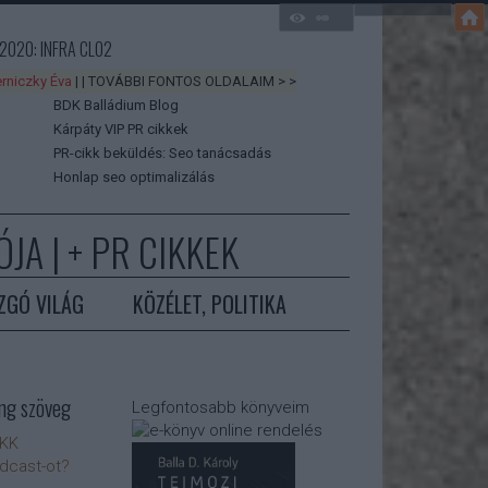
2020: INFRA CLO2
rniczky Éva
| | TOVÁBBI FONTOS OLDALAIM > >
BDK Balládium Blog
Kárpáty VIP PR cikkek
PR-cikk beküldés: Seo tanácsadás
Honlap seo optimalizálás
JA | +
PR CIKKEK
ZGÓ VILÁG
KÖZÉLET, POLITIKA
ng szöveg
Legfontosabb könyveim
IKK
odcast-ot?