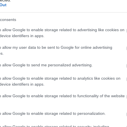
Pr cikk megjelent
Out
seo
Keress nálam:
consents
o allow Google to enable storage related to advertising like cookies on
elépés Facebookkal
evice identifiers in apps.
k felújítása:
webáruházból használt laptop
 budapest
.
o allow my user data to be sent to Google for online advertising
s.
to allow Google to send me personalized advertising.
o allow Google to enable storage related to analytics like cookies on
evice identifiers in apps.
o allow Google to enable storage related to functionality of the website
o allow Google to enable storage related to personalization.
o allow Google to enable storage related to security, including