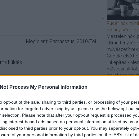
Pucér nők min
mennyiségben
Meztelen nők, p
Megjelent: Parnasszus, 2010/Tél
Ukrán fényképés
művészet? rek
Google első hel
ms küldés
linképítés - Mez
művészi aktfotó
de inkább ezreit
Honlapoptimalizá
Not Process My Personal Information
Szólj hozzá!
optimalizálás
vers
sms
íróság
virtuális
to opt-out of the sale, sharing to third parties, or processing of your per
Ha kíváncsi arra, 
formation for targeted advertising by us, please use the below opt-out s
módszerrel vége
r selection. Please note that after your opt-out request is processed y
weboldalak keres
eing interest-based ads based on personal information utilized by us or
és a szemantikus 
disclosed to third parties prior to your opt-out. You may separately opt-
a Google-helyezés
losure of your personal information by third parties on the IAB’s list of
SEO-szakértő taná