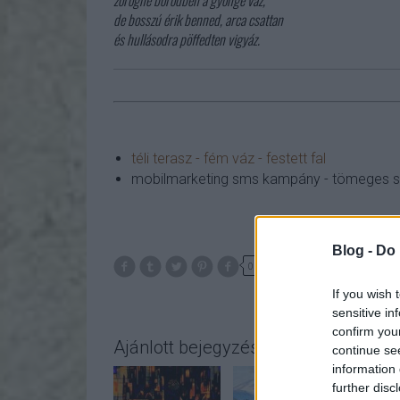
zörögne bőrödben a gyönge váz,
de bosszú érik benned, arca csattan
és hullásodra pöffedten vigyáz.
téli terasz - fém váz - festett fal
mobilmarketing sms kampány - tömeges s
Blog -
Do 
0
If you wish 
sensitive in
confirm you
Ajánlott bejegyzések:
continue se
information 
further disc