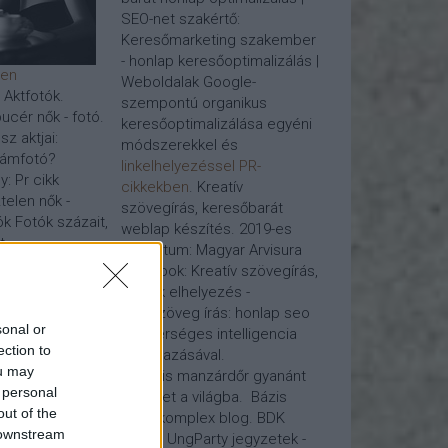
SEO-net szakértő:
Keresőmarketing szakember
- honlap keresőoptimalizálás |
den
Weboldalak Google-
- Aktfotók.
szempontú organikus
ucér nők - fotó.
keresőoptimalizálása egyéni
z aktjai:
módszerekkel és
lámfotó?
linkelhelyezéssel PR-
y: Pr cikk
cikkekben
. Kreatív
telen nők -
szövegírás, keresőbarát
k Fotók százait,
weblap készítés. 2019-es
...
projektum: Magyar Arvisura
Honlapok: Kreatív szövegírás,
lás, Google
pr cikk elhelyezés -
webszöveg írás:
honlap seo
sonal or
mesterséges intelligencia
milyen
ection to
alkalmazásával.
zhető a
ou may
Virtuális manzárdőr gyanánt
őoptimalizálása
 personal
tekinget a világba. Bázis
linképítés, kérje
out of the
blog, komplex blog. BDK
eket javító
 downstream
piréz - UngParty jegyzetek -
csait,