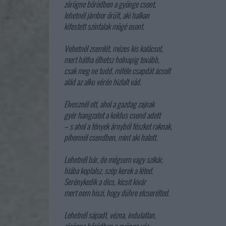
zörögne bőrödben a gyönge csont,
lehetnél jámbor őrült, aki halkan
kifestett színfalak mögé osont.
Vehetnél zsemlét, mézes kis kalácsot,
mert hátha élhetsz holnapig tovább,
csak meg ne tudd, miféle csapdát ácsolt
alád az alku vérén hizlalt vád.
Elvesznél ott, ahol a gazdag zajnak
gyér hangzatot a koldus csend adott
– s ahol a fények árnyból fészket raknak,
pihennél csendben, mint aki halott.
Lehetnél bár, de mégsem vagy szikár,
hiába koplalsz, szép kerek a léted.
Serénykedik a dics, kicsit kivár
mert nem hiszi, hogy dühre elcserélted.
Lehetnél sápadt, vézna, indulatlan,