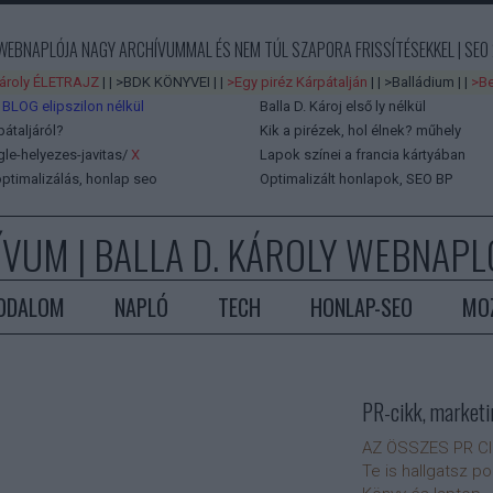
 WEBNAPLÓJA NAGY ARCHÍVUMMAL ÉS NEM TÚL SZAPORA FRISSÍTÉSEKKEL | SEO 
Károly ÉLETRAJZ
| |
>BDK KÖNYVEI
| |
>Egy piréz Kárpátalján
| |
>Balládium
| |
>Be
 BLOG elipszilon nélkül
Balla D. Károj első ly nélkül
pátaljáról?
Kik a pirézek, hol élnek?
műhely
e-helyezes-javitas/
X
Lapok színei a francia kártyában
ptimalizálás, honlap seo
Optimalizált honlapok, SEO BP
ÍVUM
| BALLA D. KÁROLY WEBNAPLÓ
ODALOM
NAPLÓ
TECH
HONLAP-SEO
MO
PR-cikk, marketi
AZ ÖSSZES PR C
Te is hallgatsz p