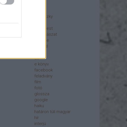
ajánló
akció
berniczky
blog
Budapest
csillagászat
csönge
digitálé
dizájn
ex
e könyv
facebook
feladvány
film
fotó
glossza
google
haiku
határon túli magyar
hír
interjú