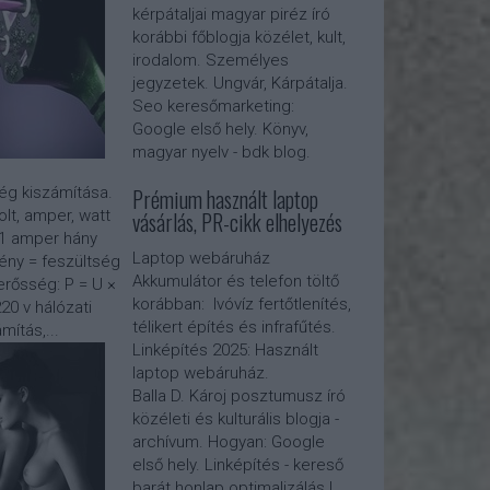
kérpátaljai magyar piréz író
korábbi főblogja közélet, kult,
irodalom. Személyes
jegyzetek. Ungvár, Kárpátalja.
Seo keresőmarketing:
Google első hely. Könyv,
magyar nyelv - bdk blog.
Prémium használt laptop
g kiszámítása.
vásárlás, PR-cikk elhelyezés
lt, amper, watt
x 1 amper hány
Laptop webáruház
ény = feszültség
Akkumulátor és telefon töltő
rősség: P = U ×
korábban: Ivóvíz fertőtlenítés,
20 v hálózati
télikert építés és infrafűtés.
mítás,...
Linképítés 2025:
Használt
laptop webáruház
.
Balla D. Károj posztumusz író
közéleti és kulturális blogja -
archívum. Hogyan: Google
első hely. Linképítés - kereső
barát honlap optimalizálás |