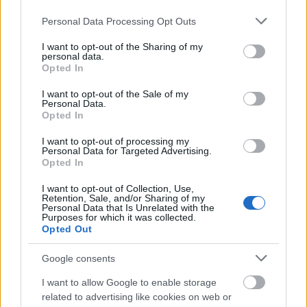
hiszem, nem is nagyon maradt más eszközünk
magunk mentésére, mint az, hogy képébe
Please note that this website/app uses one or more Google
Personal Data Processing Opt Outs
vigyorgunk az összes álszent hazudozónak,
services and may gather and store information including but
ráröhögünk a horthysta restaurációt nyíltan
not limited to your visit or usage behaviour. You may click to
I want to opt-out of the Sharing of my
personal data.
hirdetőkre és sunyin életünkbe csempészőkre. Mi
grant or deny consent to Google and its third-party tags to
Opted In
más maradt hátra, mint Madách Liciferével szólni:
use your data for below specified purposes in below Google
consent section.
I want to opt-out of the Sale of my
Personal Data.
Opted In
I want to opt-out of processing my
Tragédiának nézed? nézd legott
Personal Data for Targeted Advertising.
Opted In
Komédiának, s múlattatni fog.
I want to opt-out of Collection, Use,
Retention, Sale, and/or Sharing of my
Personal Data that Is Unrelated with the
No de nemcsak ezt akartam megírni, hanem azt is,
Purposes for which it was collected.
Opted Out
hogy a fentebb említett Orbán-pingáló akcióról hírt
adó írásom arra a Google-keresésre, hogy
Google consents
Magyarország miniszterelnöke
- felkerült a Google
első 10 találata közé. Ott szerepel a legjobb
I want to allow Google to enable storage
képtalálatok között is. Ez nem az első ilyen (bár kétes
related to advertising like cookies on web or