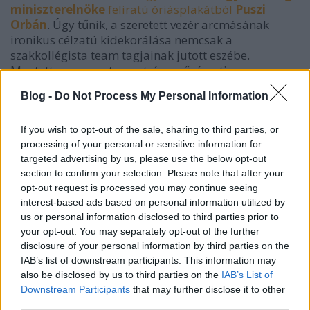
miniszterelnöke
feliratú óriásplakátból
Puszi
Orbán
. Úgy tűnik, a szeretett vezér arcmásának
ironikus célzatú kidekorálása nemcsak a
szakkollégista team tagjainak jutott eszébe.
Megtette ugyanezt az extrém művészeti
megnyilvánulásairól híres (olykor hírhedt)
Blog -
Do Not Process My Personal Information
Tereskova, azaz Nagy Kriszta is. Nem kevesebb mint
57 piktúrát készített
Portré festést vállalok
c. kiállítása
számára (érdekesség: a vernisszázst a Godot
If you wish to opt-out of the sale, sharing to third parties, or
galériában a hajdani első, egyetlen és utolsó
processing of your personal or sensitive information for
targeted advertising by us, please use the below opt-out
kárpátaljai avantgárd költő, manapság inkább
section to confirm your selection. Please note that after your
fotós, kritikus, esztéte Cséka György fogja
opt-out request is processed you may continue seeing
megnyitni).
interest-based ads based on personal information utilized by
us or personal information disclosed to third parties prior to
Tereskova képein a jóságos mosolyú nemes arcél
your opt-out. You may separately opt-out of the further
mindenütt ugyanaz, a kipingálás meg mindenütt
disclosure of your personal information by third parties on the
más eszközökkel csal mosolyt a szemlélő
IAB’s list of downstream participants. This information may
tekintélytisztelettől nyúzott arcára.
also be disclosed by us to third parties on the
IAB’s List of
Downstream Participants
that may further disclose it to other
Látva a magyarországi nagypolitika alakulását, azt
third parties.