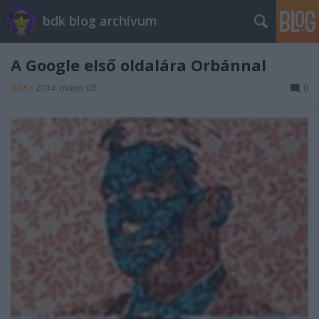
bdk blog archívum
A Google első oldalára Orbánnal
BDK
•
2014. május 08.
0