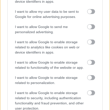
értékű) sikerem. Egy weboldalam első helyen
device identifiers in apps.
szerepel az
Orbán Viktor megbukott
kifejezéssel
indított keresésre. Ha tetszik: ezek az én kinevetős
I want to allow my user data to be sent to
performanszaim...
Google for online advertising purposes.
Ha érdekel, hogy csinálom:
I want to allow Google to send me
personalized advertising.
Hogyan kerül a honlap az első Google-oldalra?
I want to allow Google to enable storage
Miért fontos a Google-ban első 10-be kerülni?
related to analytics like cookies on web or
device identifiers in apps.
I want to allow Google to enable storage
related to functionality of the website or app.
I want to allow Google to enable storage
related to personalization.
I want to allow Google to enable storage
related to security, including authentication
functionality and fraud prevention, and other
user protection.