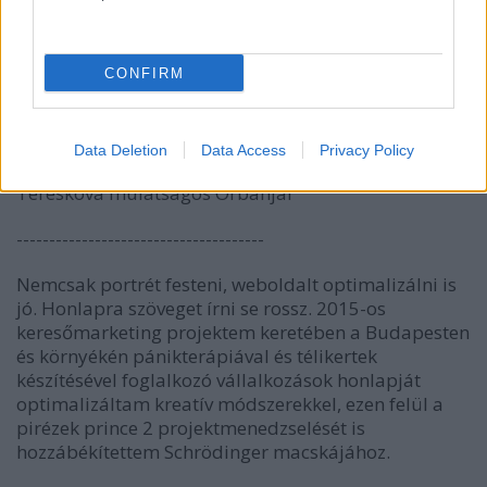
CONFIRM
Data Deletion
Data Access
Privacy Policy
Tereskova mulatságos Orbánjai
--------------------------------------
Nemcsak portrét festeni, weboldalt optimalizálni is
jó. Honlapra szöveget írni se rossz. 2015-os
keresőmarketing projektem keretében a Budapesten
és környékén pánikterápiával és télikertek
készítésével foglalkozó vállalkozások honlapját
optimalizáltam kreatív módszerekkel, ezen felül a
pirézek prince 2 projektmenedzselését is
hozzábékítettem Schrödinger macskájához.