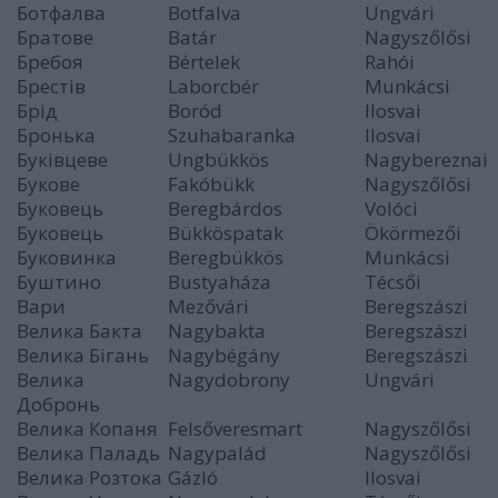
Ботфалва
Botfalva
Ungvári
Братове
Batár
Nagyszőlősi
Бребоя
Bértelek
Rahói
Брестів
Laborcbér
Munkácsi
Брід
Boród
Ilosvai
Бронька
Szuhabaranka
Ilosvai
Буківцеве
Ungbükkös
Nagybereznai
Букове
Fakóbükk
Nagyszőlősi
Буковець
Beregbárdos
Volóci
Буковець
Bükköspatak
Ökörmezői
Буковинка
Beregbükkös
Munkácsi
Буштинo
Bustyaháza
Técsői
Вари
Mezővári
Beregszászi
Велика Бакта
Nagybakta
Beregszászi
Велика Бігань
Nagybégány
Beregszászi
Велика
Nagydobrony
Ungvári
Добронь
Велика Копаня
Felsőveresmart
Nagyszőlősi
Велика Паладь
Nagypalád
Nagyszőlősi
Велика Розтока
Gázló
Ilosvai