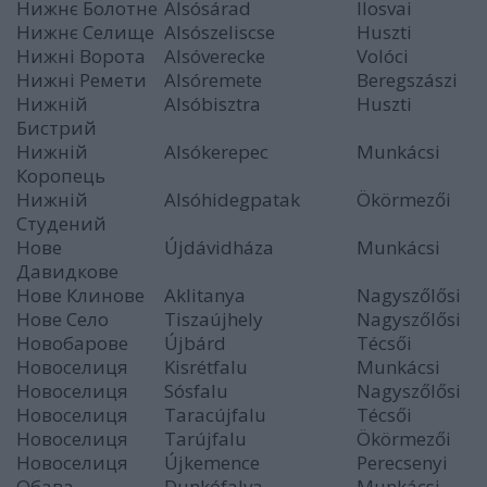
Нижнє Болотне
Alsósárad
Ilosvai
Нижнє Селище
Alsószeliscse
Huszti
Нижні Ворота
Alsóverecke
Volóci
Нижні Ремети
Alsóremete
Beregszászi
Нижній
Alsóbisztra
Huszti
Бистрий
Нижній
Alsókerepec
Munkácsi
Коропець
Нижній
Alsóhidegpatak
Ökörmezői
Студений
Нове
Újdávidháza
Munkácsi
Давидкове
Нове Клинове
Aklitanya
Nagyszőlősi
Нове Село
Tiszaújhely
Nagyszőlősi
Новобарове
Újbárd
Técsői
Новоселиця
Kisrétfalu
Munkácsi
Новоселиця
Sósfalu
Nagyszőlősi
Новоселиця
Taracújfalu
Técsői
Новоселиця
Tarújfalu
Ökörmezői
Новоселиця
Újkemence
Perecsenyi
Обава
Dunkófalva
Munkácsi