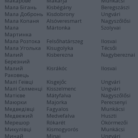
Макарове
Makarja
Munkácsi
Мала Бігань
Kisbégány
Beregszászi
Мала Добронь
Kisdobrony
Ungvári
Мала Копаня
Alsóveresmart
Nagyszőlősi
Мала
Mártonka
Szolyvai
Мартинка
Мала Розтока
Felsőhatárszeg
Ilosvai
Мала Уголька
Kisugolyka
Técsői
Малий
Kisberezna
Nagybereznai
Березний
Малий
Kisrákóc
Ilosvai
Раковець
Малі Геївці
Kisgejőc
Ungvári
Малі Селменці
Kisszelmenc
Ungvári
Матієве
Mátyfalva
Nagyszőlősi
Маюрки
Majorka
Perecsenyi
Медведівці
Fagyalos
Munkácsi
Медвежий
Medvefalva
Huszti
Мерешор
Rókarét
Ökörmezői
Микулівці
Kismogyorós
Munkácsi
Минай
Minaj
Ungvári