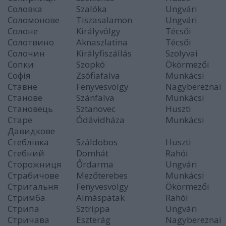
Соловка
Szalóka
Ungvári
Соломонове
Tiszasalamon
Ungvári
Солоне
Királyvölgy
Técsői
Солотвино
Aknaszlatina
Técsői
Солочин
Királyfiszállás
Szolyvai
Сопки
Szopkó
Ökörmezői
Софія
Zsófiafalva
Munkácsi
Ставне
Fenyvesvölgy
Nagybereznai
Станове
Szánfalva
Munkácsi
Становець
Sztanovec
Huszti
Старе
Ódávidháza
Munkácsi
Давидкове
Стеблівка
Száldobos
Huszti
Стебний
Domhát
Rahói
Сторожниця
Őrdarma
Ungvári
Страбичове
Mezőterebes
Munkácsi
Стригальня
Fenyvesvölgy
Ökörmezői
Стримба
Almáspatak
Rahói
Стрипа
Sztrippa
Ungvári
Стричава
Eszterág
Nagybereznai