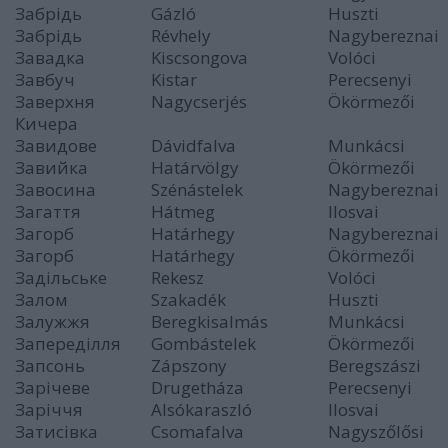
Забрідь
Gázló
Huszti
Забрідь
Révhely
Nagybereznai
Завадка
Kiscsongova
Volóci
Завбуч
Kistar
Perecsenyi
Заверхня
Nagycserjés
Ökörmezői
Кичера
Завидове
Dávidfalva
Munkácsi
Завийка
Határvölgy
Ökörmezői
Завосина
Szénástelek
Nagybereznai
Загаття
Hátmeg
Ilosvai
Загорб
Határhegy
Nagybereznai
Загорб
Határhegy
Ökörmezői
Задільське
Rekesz
Volóci
Залом
Szakadék
Huszti
Залужжя
Beregkisalmás
Munkácsi
Запереділля
Gombástelek
Ökörmezői
Запсонь
Zápszony
Beregszászi
Зарічеве
Drugetháza
Perecsenyi
Заріччя
Alsókaraszló
Ilosvai
Затисівка
Csomafalva
Nagyszőlősi