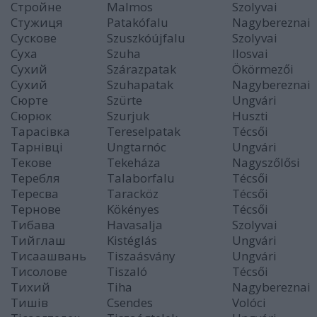
Стройне
Malmos
Szolyvai
Стужиця
Patakófalu
Nagybereznai
Сускове
Szuszkóújfalu
Szolyvai
Суха
Szuha
Ilosvai
Сухий
Szárazpatak
Ökörmezői
Сухий
Szuhapatak
Nagybereznai
Сюрте
Szürte
Ungvári
Сюрюк
Szurjuk
Huszti
Тарасівка
Tereselpatak
Técsői
Тарнівці
Ungtarnóc
Ungvári
Текове
Tekeháza
Nagyszőlősi
Теребля
Talaborfalu
Técsői
Тересва
Taracköz
Técsői
Тернове
Kökényes
Técsői
Тибава
Havasalja
Szolyvai
Тийглаш
Kistéglás
Ungvári
Тисаашвань
Tiszaásvány
Ungvári
Тисолове
Tiszaló
Técsői
Тихий
Tiha
Nagybereznai
Тишів
Csendes
Volóci