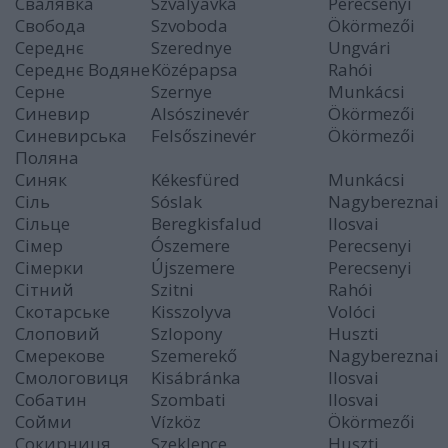
Свалявка
Szvalyavka
Perecsenyi
Свобода
Szvoboda
Ökörmezői
Середнє
Szerednye
Ungvári
Середнє Водяне
Középapsa
Rahói
Серне
Szernye
Munkácsi
Синевир
Alsószinevér
Ökörmezői
Синевирська
Felsőszinevér
Ökörmezői
Поляна
Синяк
Kékesfüred
Munkácsi
Сіль
Sóslak
Nagybereznai
Сільце
Beregkisfalud
Ilosvai
Сімер
Ószemere
Perecsenyi
Сімерки
Újszemere
Perecsenyi
Сітний
Szitni
Rahói
Скотарське
Kisszolyva
Volóci
Слоповий
Szlopony
Huszti
Смерекове
Szemerekő
Nagybereznai
Смологовиця
Kisábránka
Ilosvai
Собатин
Szombati
Ilosvai
Сойми
Vízköz
Ökörmezői
Сокирниця
Szeklence
Huszti