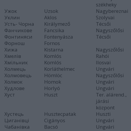
székheky
Ужок
Uzsok
Nagybereznai
Уклин
Aklos
Szolyvai
Усть- Чорна
Királymező
Técsői
Фанчикове
Fancsika
Nagyszőlősi
Фонтиняси
Fontenyásza
Técsői
Форнош
Fornos
Хижа
Kistarna
Nagyszőlősi
Хмелів
Komlós
Rahói
Хмільник
Komlós
Ilosvai
Холмець
Korláthelmec
Ungvári
Холмовець
Hömlöc
Nagyszőlősi
Холмок
Homok
Ungvári
Худлове
Horlyó
Ungvári
Хуст
Huszt
Ter. alárend.,
járási
központ
Хустець
Husztecpatak
Huszti
Циганівці
Cigányos
Ungvári
Чабанівка
Bacsó
Ungvári