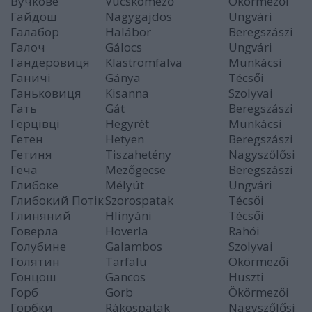
Вучкове
Vucskómező
Ökörmezői
Гайдош
Nagygajdos
Ungvári
Галабор
Halábor
Beregszászi
Галоч
Gálocs
Ungvári
Гандеровиця
Klastromfalva
Munkácsi
Ганичі
Gánya
Técsői
Ганьковиця
Kisanna
Szolyvai
Гать
Gát
Beregszászi
Герцівці
Hegyrét
Munkácsi
Гетен
Hetyen
Beregszászi
Гетиня
Tiszahetény
Nagyszőlősi
Геча
Mezőgecse
Beregszászi
Глибоке
Mélyút
Ungvári
Глибокий Потік
Szorospatak
Técsői
Глиняний
Hlinyáni
Técsői
Говерла
Hoverla
Rahói
Голубине
Galambos
Szolyvai
Голятин
Tarfalu
Ökörmezői
Гонцош
Gancos
Huszti
Горб
Gorb
Ökörmezői
Горбки
Rákospatak
Nagyszőlősi