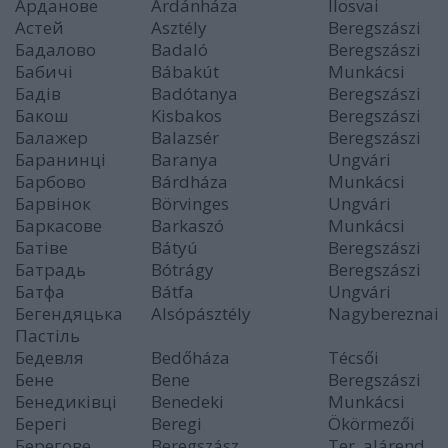
Арданове
Árdánháza
Ilosvai
Астей
Asztély
Beregszászi
Бaдалово
Badaló
Beregszászi
Бабичі
Bábakút
Munkácsi
Бадів
Badótanya
Beregszászi
Бакош
Kisbakos
Beregszászi
Балажер
Balazsér
Beregszászi
Баранинці
Baranya
Ungvári
Барбово
Bárdháza
Munkácsi
Барвінок
Börvinges
Ungvári
Баркасове
Barkaszó
Munkácsi
Батiвe
Bátyú
Beregszászi
Батрадь
Bótrágy
Beregszászi
Батфа
Bátfa
Ungvári
Бегендяцька
Alsópásztély
Nagybereznai
Пастіль
Бедевля
Bedőháza
Técsői
Бене
Bene
Beregszászi
Бенедиківці
Benedeki
Munkácsi
Берегі
Beregi
Ökörmezői
Берегове
Beregszász
Ter. alárend.,