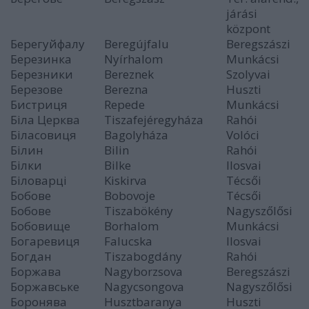
járási
központ
Берегуйфалу
Beregújfalu
Beregszászi
Березинка
Nyírhalom
Munkácsi
Березники
Bereznek
Szolyvai
Березове
Berezna
Huszti
Бистриця
Repede
Munkácsi
Біла Церква
Tiszafejéregyháza
Rahói
Біласовиця
Bagolyháza
Volóci
Білин
Bilin
Rahói
Білки
Bilke
Ilosvai
Біловарці
Kiskirva
Técsői
Бобове
Bobovoje
Técsői
Бобове
Tiszabökény
Nagyszőlősi
Бобовище
Borhalom
Munkácsi
Богаревиця
Falucska
Ilosvai
Богдан
Tiszabogdány
Rahói
Боржава
Nagyborzsova
Beregszászi
Боржавське
Nagycsongova
Nagyszőlősi
Боронява
Husztbaranya
Huszti