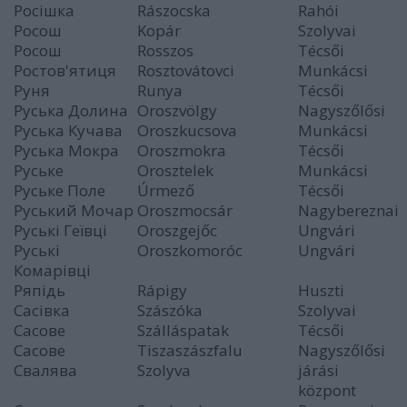
Росішка
Rászocska
Rahói
Росош
Kopár
Szolyvai
Росош
Rosszos
Técsői
Ростов'ятиця
Rosztovátovci
Munkácsi
Руня
Runya
Técsői
Руська Долина
Oroszvölgy
Nagyszőlősi
Руська Кучава
Oroszkucsova
Munkácsi
Руська Мокра
Oroszmokra
Técsői
Руське
Orosztelek
Munkácsi
Руське Поле
Úrmező
Técsői
Руський Мочар
Oroszmocsár
Nagybereznai
Руські Геївці
Oroszgejőc
Ungvári
Руські
Oroszkomoróc
Ungvári
Комарівці
Ряпідь
Rápigy
Huszti
Сасівка
Szászóka
Szolyvai
Сасове
Szálláspatak
Técsői
Сасове
Tiszaszászfalu
Nagyszőlősi
Свалява
Szolyva
járási
központ