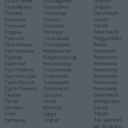
Тісаагтелек
Tiszaágtelek
Ungvári
Тісауйфалу
Tiszaújfalu
Ungvári
Тітківці
Titokvölgy
Ökörmezői
Тополин
Topolin
Huszti
Топчине
Topcsino
Técsői
Торунь
Toronya
Ökörmezői
Тросник
Tiszasásvár
Nagyszőlősi
Тростянець
Trosztyanec
Rahói
Тростяниця
Nádaspatak
Munkácsi
Туриця
Nagyturjaszög
Perecsenyi
Турички
Kisturjaszög
Perecsenyi
Тур'ї Ремети
Turjaremete
Perecsenyi
Тур'я Бистра
Turjasebes
Perecsenyi
Тур'я Пасіка
Turjavágás
Perecsenyi
Тур'я Поляна
Turjamező
Perecsenyi
Тюшка
Csuszka
Ökörmezői
Тячів
Técső
Beregszászi
Тячівка
Kistécső
Técsői
Угля
Uglya
Técsői
Ужгород
Ungvár
Ter. alárend.,
ter. és járási