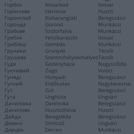
Горбок
Kissarkad
Ilosvai
Горінчеве
Herincse
Huszti
Горонглаб
Kisharangláb
Beregszászi
Горонда
Gorond
Munkácsi
Грабове
Szidorfalva
Munkácsi
Гребля
Felsőkaraszló
Ilosvai
Грибівці
Gombás
Munkácsi
Груники
Grunyiki
Técsői
Грушеве
Szentmihálykörtvélyes
Técsői
Гудя
Gödényháza
Nagyszőlősi
Гукливий
Zúgó
Volóci
Гуняді
Hunyadi
Beregszászi
Гусний
Erdőludas
Nagybereznai
Гут
Gút
Beregszászi
Гута
Unghuta
Ungvári
Данилівка
Danilovka
Beregszászi
Данилове
Husztsófalva
Huszti
Дейда
Beregdéda
Beregszászi
Демечі
Dimicső
Ungvári
Дерцен
Dercen
Munkácsi