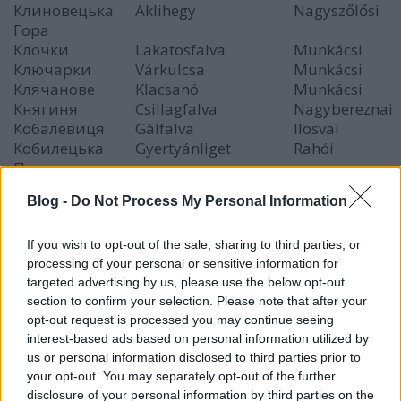
Клиновецька
Aklihegy
Nagyszőlősi
Гора
Клочки
Lakatosfalva
Munkácsi
Ключарки
Várkulcsa
Munkácsi
Клячанове
Klacsanó
Munkácsi
Княгиня
Csillagfalva
Nagybereznai
Кобалевиця
Gálfalva
Ilosvai
Кобилецька
Gyertyánliget
Rahói
Поляна
Колодне
Darva
Técsői
Blog -
Do Not Process My Personal Information
Колочава
Alsókalocsa
Ökörmezői
Кольчине
Kölcsény
Munkácsi
Комсомольськ
Németmokra
Técsői
If you wish to opt-out of the sale, sharing to third parties, or
processing of your personal or sensitive information for
Концове
Koncháza
Ungvári
targeted advertising by us, please use the below opt-out
Копашневе
Gernyés
Huszti
section to confirm your selection. Please note that after your
Копинівці
Nagymogyorós
Munkácsi
opt-out request is processed you may continue seeing
Коритняни
Kereknye
Ungvári
interest-based ads based on personal information utilized by
Королеве
Királyháza
Nagyszőlősi
us or personal information disclosed to third parties prior to
Косино
Kockaszállás
Munkácsi
your opt-out. You may separately opt-out of the further
Косів Верх
Koszóver
Ökörmezői
disclosure of your personal information by third parties on the