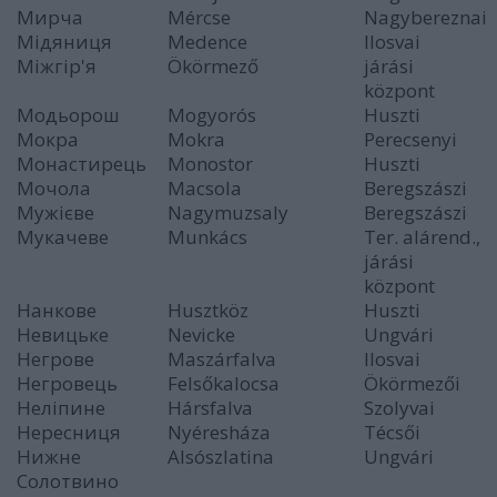
Мирча
Mércse
Nagybereznai
Мідяниця
Medence
Ilosvai
Міжгір'я
Ökörmező
járási
központ
Модьорош
Mogyorós
Huszti
Мокра
Mokra
Perecsenyi
Монастирець
Monostor
Huszti
Мочола
Macsola
Beregszászi
Мужієве
Nagymuzsaly
Beregszászi
Мукачеве
Munkács
Ter. alárend.,
járási
központ
Нанкове
Husztköz
Huszti
Невицьке
Nevicke
Ungvári
Негрове
Maszárfalva
Ilosvai
Негровець
Felsőkalocsa
Ökörmezői
Неліпине
Hársfalva
Szolyvai
Нересниця
Nyéresháza
Técsői
Нижне
Alsószlatina
Ungvári
Солотвино