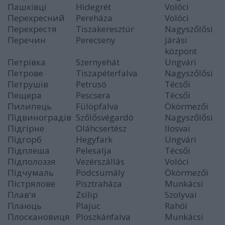
Пашківці
Hidegrét
Volóci
Перехресний
Pereháza
Volóci
Перехрестя
Tiszakeresztúr
Nagyszőlősi
Перечин
Perecseny
Járási
központ
Петрівка
Szernyehát
Ungvári
Петрове
Tiszapéterfalva
Nagyszőlősi
Петрушів
Petrusó
Técsői
Пещера
Pescsera
Técsői
Пилипець
Fülöpfalva
Ökörmezői
Підвиноградів
Szőlősvégardó
Nagyszőlősi
Підгірне
Oláhcsertész
Ilosvai
Підгорб
Hegyfark
Ungvári
Підплеша
Pelesalja
Técsői
Підполоззя
Vezérszállás
Volóci
Підчумаль
Podcsumály
Ökörmezői
Пістрялове
Pisztraháza
Munkácsi
Плав'я
Zsilip
Szolyvai
Плаюць
Plajuc
Rahói
Плоскановиця
Ploszkánfalva
Munkácsi