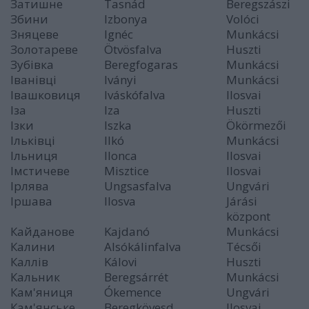
Затишне
Tasnád
Beregszászi
Збини
Izbonya
Volóci
Зняцеве
Ignéc
Munkácsi
Золотареве
Ötvösfalva
Huszti
Зубівка
Beregfogaras
Munkácsi
Іванівці
Iványi
Munkácsi
Івашковиця
Iváskófalva
Ilosvai
Іза
Iza
Huszti
Ізки
Iszka
Ökörmezői
Ільківці
Ilkó
Munkácsi
Ільниця
Ilonca
Ilosvai
Імстичеве
Misztice
Ilosvai
Ірлява
Ungsasfalva
Ungvári
Іршава
Ilosva
Járási
központ
Кайданове
Kajdanó
Munkácsi
Калини
Alsókálinfalva
Técsői
Каллів
Kálovi
Huszti
Кальник
Beregsárrét
Munkácsi
Кам'яниця
Ókemence
Ungvári
Кам'янське
Beregkövesd
Ilosvai