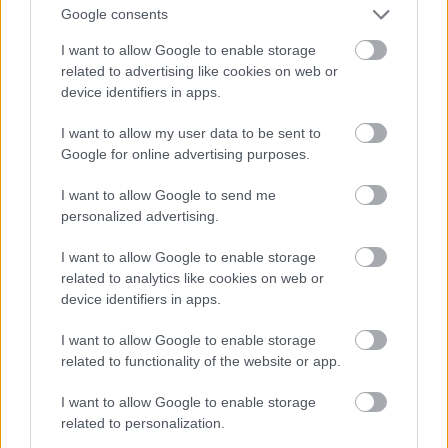
Кузьмине
Google consents
Beregszilvás
Munkácsi
Кутлаш
Kutlas
Huszti
I want to allow Google to enable storage
Кучава
Németkucsova
Munkácsi
related to advertising like cookies on web or
Кушниця
Kovácsrét
Ilosvai
device identifiers in apps.
Куштановиця
Kustánfalva
Munkácsi
Лавки
Lóka
Munkácsi
I want to allow my user data to be sent to
Лазещина
Mezőhát
Rahói
Google for online advertising purposes.
Лази
Lázi
Técsői
Лази
Timsor
Volóci
I want to allow Google to send me
Лалове
Beregleányfalu
Munkácsi
personalized advertising.
Латірка
Latorczafő
Volóci
Лецовиця
Kislécfalva
Munkácsi
I want to allow Google to enable storage
related to analytics like cookies on web or
Липецька
Lipcsemező
Huszti
device identifiers in apps.
Поляна
Липовець
Hárs
Perecsenyi
I want to allow Google to enable storage
Липовець
Hárspatak
Huszti
related to functionality of the website or app.
Липча
Lipcse
Huszti
Лисичеве
Rókamező
Ilosvai
I want to allow Google to enable storage
Лікіцари
Kurucvár
Perecsenyi
related to personalization.
Лінці
Unggesztenyés
Ungvári