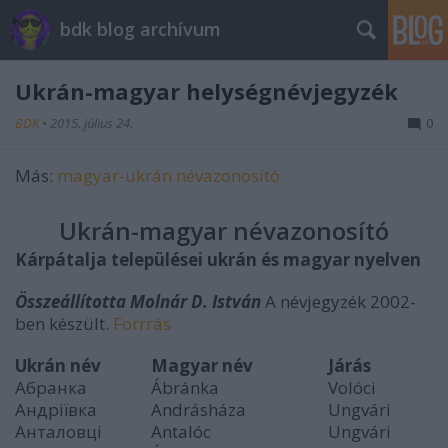
bdk blog archívum
Ukrán-magyar helységnévjegyzék
BDK
•
2015. július 24.
0
Más:
magyar-ukrán névazonosító
Ukrán-magyar névazonosító
Kárpátalja települései ukrán és magyar nyelven
Összeállította Molnár D. István
A névjegyzék 2002-
ben készült.
Forrrás
Ukrán név
Magyar név
Járás
Абранка
Ábránka
Volóci
Андріївка
Andrásháza
Ungvári
Анталовці
Antalóc
Ungvári