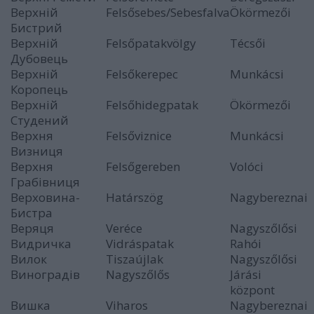
Верхній
Felsősebes/Sebesfalva
Ökörmezői
Бистрий
Верхній
Felsőpatakvölgy
Técsői
Дубовець
Верхній
Felsőkerepec
Munkácsi
Коропець
Верхній
Felsőhidegpatak
Ökörmezői
Студений
Верхня
Felsőviznice
Munkácsi
Визниця
Верхня
Felsőgereben
Volóci
Грабівниця
Верховина-
Határszög
Nagybereznai
Бистра
Веряця
Veréce
Nagyszőlősi
Видричка
Vidráspatak
Rahói
Вилок
Tiszaújlak
Nagyszőlősi
Виноградів
Nagyszőlős
Járási
központ
Вишка
Viharos
Nagybereznai