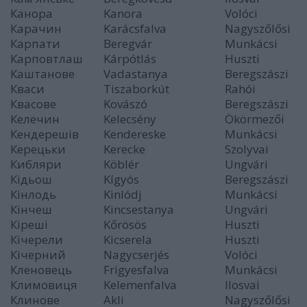
Канора
Kanora
Volóci
Карачин
Karácsfalva
Nagyszőlősi
Карпати
Beregvár
Munkácsi
Карповтлаш
Kárpótlás
Huszti
Каштанове
Vadastanya
Beregszászi
Кваси
Tiszaborkút
Rahói
Квасове
Kovászó
Beregszászi
Келечин
Kelecsény
Ökörmezői
Кендерешів
Kendereske
Munkácsi
Керецьки
Kerecke
Szolyvai
Кибляри
Köblér
Ungvári
Кідьош
Kígyós
Beregszászi
Кінлодь
Kinlódj
Munkácsi
Кінчеш
Kincsestanya
Ungvári
Кіреші
Kőrösös
Huszti
Кічерели
Kicserela
Huszti
Кічерний
Nagycserjés
Volóci
Кленовець
Frigyesfalva
Munkácsi
Климовиця
Kelemenfalva
Ilosvai
Клинове
Akli
Nagyszőlősi