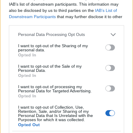
Косівська
Kaszómező
Rahói
IAB’s list of downstream participants. This information may
Поляна
also be disclosed by us to third parties on the
IAB’s List of
Косонь
Mezőkaszony
Beregszászi
Downstream Participants
that may further disclose it to other
Костева Пастіль
Nagypásztély
Nagybereznai
third parties.
Костилівка
Barnabás
Rahói
Кострина
Csontos
Nagybereznai
Please note that this website/app uses one or more Google
Personal Data Processing Opt Outs
Костринська
Alsó- és Felsőroztoka
Nagybereznai
services and may gather and store information including but
not limited to your visit or usage behaviour. You may click to
I want to opt-out of the Sharing of my
Розтока
personal data.
grant or deny consent to Google and its third-party tags to
Котельниця
Katlanfalu
Volóci
Opted In
use your data for below specified purposes in below Google
Кошелеве
Keselymező
Huszti
consent section.
Крайне
Kálló
Huszti
I want to opt-out of the Sale of my
Personal Data.
Крайникове
Mihálka
Huszti
Opted In
Крайня
Végmártonka
Ilosvai
Мартинка
I want to opt-out of processing my
Personal Data for Targeted Advertising.
Красна
Tarackraszna
Técsői
Opted In
Крива
Nagykirva
Técsői
Крива
Tiszakirva
Huszti
I want to opt-out of Collection, Use,
Кривий
Krivi
Huszti
Retention, Sale, and/or Sharing of my
Personal Data that Is Unrelated with the
Крите
Fedelesfalva
Munkácsi
Purposes for which it was collected.
Кричове
Kricsfalu
Técsői
Opted Out
Круглий
Körtelep
Rahói