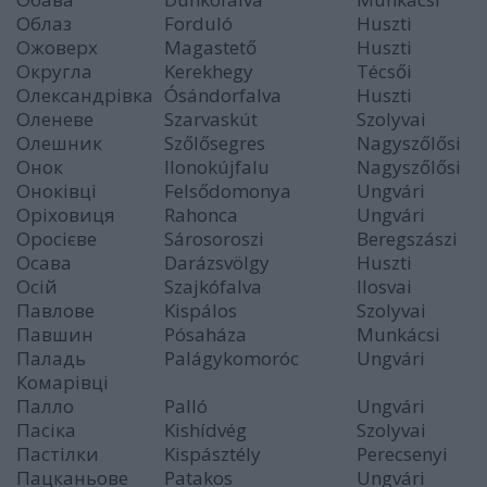
Облаз
Forduló
Huszti
Ожоверх
Magastető
Huszti
Округла
Kerekhegy
Técsői
Олександрівка
Ósándorfalva
Huszti
Оленеве
Szarvaskút
Szolyvai
Олешник
Szőlősegres
Nagyszőlősi
Онок
Ilonokújfalu
Nagyszőlősi
Оноківці
Felsődomonya
Ungvári
Оріховиця
Rahonca
Ungvári
Оросієве
Sárosoroszi
Beregszászi
Осава
Darázsvölgy
Huszti
Осій
Szajkófalva
Ilosvai
Павлове
Kispálos
Szolyvai
Павшин
Pósaháza
Munkácsi
Паладь
Palágykomoróc
Ungvári
Комарівці
Палло
Palló
Ungvári
Пасіка
Kishídvég
Szolyvai
Пастілки
Kispásztély
Perecsenyi
Пацканьове
Patakos
Ungvári