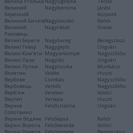
Велика Уголька
Nagyugolyka
Técsői
Великий
Nagyberezna
Járási
Березний
központ
Великий Бичків
Nagybocskó
Rahói
Великий
Nagyrákóc
Ilosvai
Раковець
Великі Береги
Nagybereg
Beregszászi
Великі Геївці
Nagygejőc
Ungvári
Великі Ком'яти
Magyarkomját
Nagyszőlősi
Великі Лази
Nagyláz
Ungvári
Великі Лучки
Nagylucska
Munkácsi
Велятин
Veléte
Huszti
Вербове
Csonkás
Nagyszőlősi
Вербовець
Verbőc
Nagyszőlősi
Верб'яж
Verebes
Volóci
Вертеп
Vertepa
Huszti
Верхне
Felsőszlatina
Ungvári
Солотвино
Верхнє Водяне
Felsőapsa
Rahói
Верхні Ворота
Felsőverecke
Volóci
Верхні Ремети
Felsőremete
Beregszászi