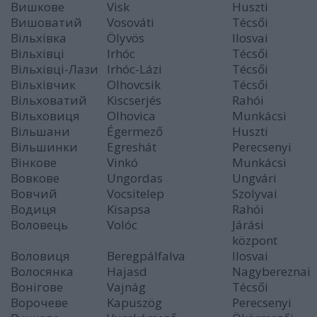
Вишкове
Visk
Huszti
Вишоватий
Vosováti
Técsői
Вільхівка
Ölyvös
Ilosvai
Вільхівці
Irhóc
Técsői
Вільхівці-Лази
Irhóc-Lázi
Técsői
Вільхівчик
Olhovcsik
Técsői
Вільховатий
Kiscserjés
Rahói
Вільховиця
Olhovica
Munkácsi
Вільшани
Égermező
Huszti
Вільшинки
Egreshát
Perecsenyi
Вінкове
Vinkó
Munkácsi
Вовкове
Ungordas
Ungvári
Вовчий
Vocsitelep
Szolyvai
Водиця
Kisapsa
Rahói
Воловець
Volóc
Járási
központ
Воловиця
Beregpálfalva
Ilosvai
Волосянка
Hajasd
Nagybereznai
Вонігове
Vajnág
Técsői
Ворочеве
Kapuszög
Perecsenyi