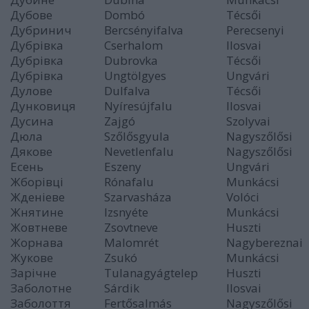
Дубове
Dombó
Técsői
Дубринич
Bercsényifalva
Perecsenyi
Дубрівка
Cserhalom
Ilosvai
Дубрівка
Dubrovka
Técsői
Дубрівка
Ungtölgyes
Ungvári
Дулове
Dulfalva
Técsői
Дунковиця
Nyíresújfalu
Ilosvai
Дусина
Zajgó
Szolyvai
Дюла
Szőlősgyula
Nagyszőlősi
Дякове
Nevetlenfalu
Nagyszőlősi
Есень
Eszeny
Ungvári
Жборівці
Rónafalu
Munkácsi
Жденіеве
Szarvasháza
Volóci
Жнятине
Izsnyéte
Munkácsi
Жовтневе
Zsovtneve
Huszti
Жорнава
Malomrét
Nagybereznai
Жукове
Zsukó
Munkácsi
Зaрічне
Tulanagyágtelep
Huszti
Заболотне
Sárdik
Ilosvai
Заболоття
Fertősalmás
Nagyszőlősi