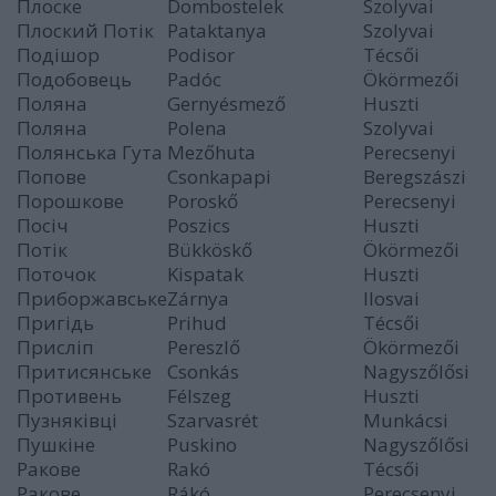
Плоске
Dombostelek
Szolyvai
Плоский Потік
Pataktanya
Szolyvai
Подішор
Podisor
Técsői
Подобовець
Padóc
Ökörmezői
Поляна
Gernyésmező
Huszti
Поляна
Polena
Szolyvai
Полянська Гута
Mezőhuta
Perecsenyi
Попове
Csonkapapi
Beregszászi
Порошкове
Poroskő
Perecsenyi
Посіч
Poszics
Huszti
Потік
Bükköskő
Ökörmezői
Поточок
Kispatak
Huszti
Приборжавське
Zárnya
Ilosvai
Пригідь
Prihud
Técsői
Присліп
Pereszlő
Ökörmezői
Притисянське
Csonkás
Nagyszőlősi
Противень
Félszeg
Huszti
Пузняківці
Szarvasrét
Munkácsi
Пушкіне
Puskino
Nagyszőlősi
Ракове
Rakó
Técsői
Ракове
Rákó
Perecsenyi