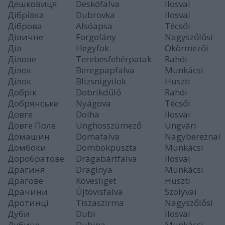
Дешковиця
Deskófalva
Ilosvai
Дібрівка
Dubrovka
Ilosvai
Діброва
Alsóapsa
Técsői
Дівичне
Forgolány
Nagyszőlősi
Діл
Hegyfok
Ökörmezői
Ділове
Terebesfehérpatak
Rahói
Ділок
Beregpapfalva
Munkácsi
Ділок
Blizsnigyilok
Huszti
Добрік
Dobrikdűlő
Rahói
Добрянське
Nyágova
Técsői
Довге
Dolha
Ilosvai
Довге Поле
Unghosszúmező
Ungvári
Домашин
Domafalva
Nagybereznai
Домбоки
Dombokpuszta
Munkácsi
Доробратове
Drágabártfalva
Ilosvai
Драгиня
Draginya
Munkácsi
Драгове
Kövesliget
Huszti
Драчини
Újtövisfalva
Szolyvai
Дротинці
Tiszaszirma
Nagyszőlősi
Дуби
Dubi
Ilosvai
Дубине
Dubina
Munkácsi