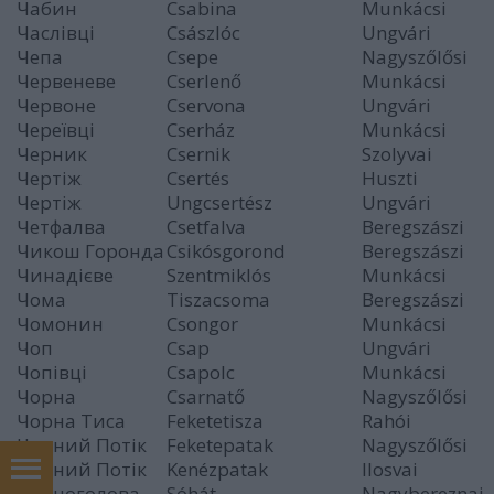
Чабин
Csabina
Munkácsi
Часлівці
Császlóc
Ungvári
Чепа
Csepe
Nagyszőlősi
Червеневе
Cserlenő
Munkácsi
Червоне
Cservona
Ungvári
Череївці
Cserház
Munkácsi
Черник
Csernik
Szolyvai
Чертіж
Csertés
Huszti
Чертіж
Ungcsertész
Ungvári
Четфалва
Csetfalva
Beregszászi
Чикош Горонда
Csikósgorond
Beregszászi
Чинадієве
Szentmiklós
Munkácsi
Чома
Tiszacsoma
Beregszászi
Чомонин
Csongor
Munkácsi
Чоп
Csap
Ungvári
Чопівці
Csapolc
Munkácsi
Чорна
Csarnatő
Nagyszőlősi
Чорна Тиса
Feketetisza
Rahói
Чорний Потік
Feketepatak
Nagyszőlősi
Чорний Потік
Kenézpatak
Ilosvai
Чорноголова
Sóhát
Nagybereznai