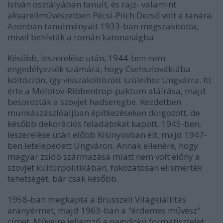
István osztályában tanult, és rajz- valamint
akvarellművészetben Pécsi-Pilch Dezső volt a tanára.
Azonban tanulmányait 1933-ban megszakította,
mivel behívták a román katonaságba.
Később, leszerelése után, 1944-ben nem
engedélyezték számára, hogy Csehszlovákiába
költözzön, így visszaköltözött szüleihez Ungvárra. Itt
érte a Molotov-Ribbentrop-paktum aláírása, majd
besorozták a szovjet hadseregbe. Kezdetben
munkászászlóaljban építkezéseken dolgozott, de
később dekorációs feladatokat kapott. 1945-ben,
leszerelése után előbb Kisinyovban élt, majd 1947-
ben letelepedett Ungváron. Annak ellenére, hogy
magyar zsidó származása miatt nem volt előny a
szovjet kultúrpolitikában, fokozatosan elismerték
tehetségét, bár csak később.
1958-ban megkapta a Brüsszeli Világkiállítás
aranyérmet, majd 1963-ban a "érdemes művész"
címet. Műveire jellemző a nagyfokú formatisztelet,