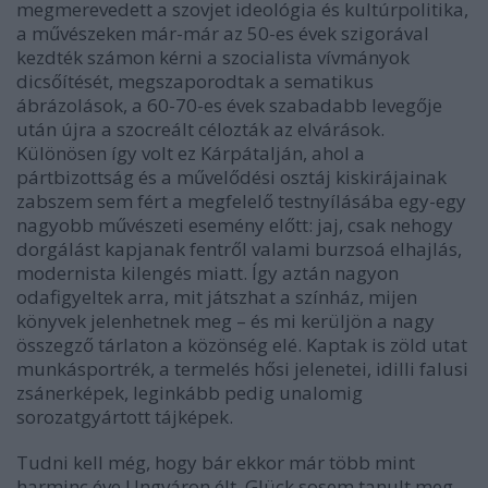
megmerevedett a szovjet ideológia és kultúrpolitika,
a művészeken már-már az 50-es évek szigorával
kezdték számon kérni a szocialista vívmányok
dicsőítését, megszaporodtak a sematikus
ábrázolások, a 60-70-es évek szabadabb levegője
után újra a szocreált célozták az elvárások.
Különösen így volt ez Kárpátalján, ahol a
pártbizottság és a művelődési osztáj kiskirájainak
zabszem sem fért a megfelelő testnyílásába egy-egy
nagyobb művészeti esemény előtt: jaj, csak nehogy
dorgálást kapjanak fentről valami burzsoá elhajlás,
modernista kilengés miatt. Így aztán nagyon
odafigyeltek arra, mit játszhat a színház, mijen
könyvek jelenhetnek meg – és mi kerüljön a nagy
összegző tárlaton a közönség elé. Kaptak is zöld utat
munkásportrék, a termelés hősi jelenetei, idilli falusi
zsánerképek, leginkább pedig unalomig
sorozatgyártott tájképek.
Tudni kell még, hogy bár ekkor már több mint
harminc éve Ungváron élt, Glück sosem tanult meg