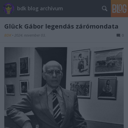
bdk blog archívum
Glück Gábor legendás zárómondata
BDK
•
2024. november 03.
0