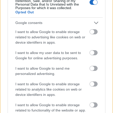
* Érdekes, elvtársak! A művészek jók, de a kiállítás
Retention, Sale, and/or Sharing of my
Personal Data that Is Unrelated with the
rossz. - A visztávká nőnemű, így a pláhájá lenne a
Purposes for which it was collected.
megfelelő forma. Ez a kis nyelvi bukfenc
Opted Out
hozzájárulhatott ahhoz, hogy Glück mondata a
rendszer lényegére rátapintó kis lokális szállóigévé
Google consents
váljék.
I want to allow Google to enable storage
related to advertising like cookies on web or
--------------------
device identifiers in apps.
Glück Gábor festőművész, grafikus
I want to allow my user data to be sent to
Google for online advertising purposes.
MÁRAMAROSSZIGET, 1912 - 1983, UNGVÁR
I want to allow Google to send me
personalized advertising.
I want to allow Google to enable storage
related to analytics like cookies on web or
device identifiers in apps.
I want to allow Google to enable storage
related to functionality of the website or app.