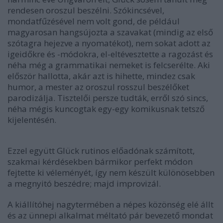
rendesen oroszul beszélni. Szókincsével,
mondatfűzésével nem volt gond, de például
magyarosan hangsújozta a szavakat (mindig az első
szótagra hejezve a nyomatékot), nem sokat adott az
igeidőkre és -módokra, el-eltévesztette a ragozást és
néha még a grammatikai nemeket is felcserélte. Aki
először hallotta, akár azt is hihette, mindez csak
humor, a mester az oroszul rosszul beszélőket
parodizálja. Tisztelői persze tudták, erről szó sincs,
néha mégis kuncogtak egy-egy komikusnak tetsző
kijelentésén.
Ezzel együtt Glück rutinos előadónak számított,
szakmai kérdésekben bármikor perfekt módon
fejtette ki véleményét, így nem készült különösebben
a megnyitó beszédre; majd improvizál.
A kiállítóhej nagytermében a népes közönség elé állt
és az ünnepi alkalmat méltató pár bevezető mondat