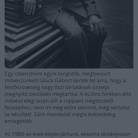
Egy ízben (mint egyik rangidős, megbecsült
művészünket) Glück Gábort kérték fel arra, hogy a
festőszövetség nagy őszi tárlatának ünnepi
megnyitó beszédét megtartsa. A különc hírében álló
művész elég lazán állt a roppant megtisztelő
feladathoz, nem írt meg előre semmit, még vázlatot
se készített. Záró mondatát mégis évtizedekig
emlegették.
Az 1980-as évek elején jártunk, ekkorra látványosan