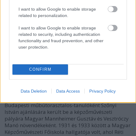
I want to allow Google to enable storage
related to personalization.
I want to allow Google to enable storage
related to security, including authentication
functionality and fraud prevention, and other
user protection.
CONFIRM
Data Deletion
Data Access
Privacy Policy
Budapesti műbútorasztalos-tanulóként Szőnyi
István ajánlására került be a képzőművészeti
pályára Magyar Mannheimer Gusztáv és Vesztróczy
Manó növendékeként. 1931 és 1933 között a Magyar
Képzőművészeti Főiskola hallgatója volt, ahol Réti