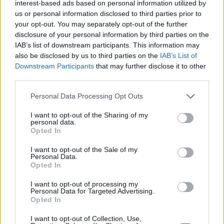
interest-based ads based on personal information utilized by
veszi, ha sokadik hátrafordulásakor, mielőtt újabb
us or personal information disclosed to third parties prior to
kiszemeltjére rámutatott volna, a művészekkel
your opt-out. You may separately opt-out of the further
együtt felsorakozott hivatali illetékesek egyike a
disclosure of your personal information by third parties on the
karóráját megkocogtatva rá nem pisszeg. Az ünnepi
IAB’s list of downstream participants. This information may
szónok észbe kapott - persze, 20 perc - és
also be disclosed by us to third parties on the
IAB’s List of
visszafordult a közönség felé. Eddig arcról arcra
Downstream Participants
that may further disclose it to other
járva, hallgatóinak szemébe nézve beszélt. Ekkor
third parties.
azonban fejük fölé vitte tekintetét, és – amióta a
Please note that this website/app uses one or more Google
terembe lépett, most először – végignézett a
Personal Data Processing Opt Outs
services and may gather and store information including but
képeken.
not limited to your visit or usage behaviour. You may click to
I want to opt-out of the Sharing of my
personal data.
grant or deny consent to Google and its third-party tags to
Kínosan hosszú csend következett, majd Glück Gábor
Opted In
use your data for below specified purposes in below Google
a rácsodálkozás naivitásával és a felfedezés őszinte
consent section.
I want to opt-out of the Sale of my
örömével e szavakra fakadt:
Personal Data.
Opted In
- Intyereszno, továriscsi! Hudozsnyiki hárosije, a
visztávka pláhoj.*
I want to opt-out of processing my
Personal Data for Targeted Advertising.
Opted In
_____________________
I want to opt-out of Collection, Use,