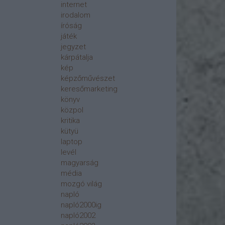
internet
irodalom
íróság
játék
jegyzet
kárpátalja
kép
képzőművészet
keresőmarketing
könyv
közpol
kritika
kütyü
laptop
levél
magyarság
média
mozgó világ
napló
napló2000ig
napló2002