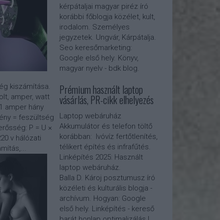
kérpátaljai magyar piréz író
korábbi főblogja közélet, kult,
irodalom. Személyes
jegyzetek. Ungvár, Kárpátalja.
Seo keresőmarketing:
Google első hely. Könyv,
magyar nyelv - bdk blog.
Prémium használt laptop
g kiszámítása.
vásárlás, PR-cikk elhelyezés
lt, amper, watt
x 1 amper hány
Laptop webáruház
ény = feszültség
Akkumulátor és telefon töltő
rősség: P = U ×
korábban: Ivóvíz fertőtlenítés,
20 v hálózati
télikert építés és infrafűtés.
mítás,...
Linképítés 2025:
Használt
laptop webáruház
.
Balla D. Károj posztumusz író
közéleti és kulturális blogja -
archívum. Hogyan: Google
első hely. Linképítés - kereső
barát honlap optimalizálás |