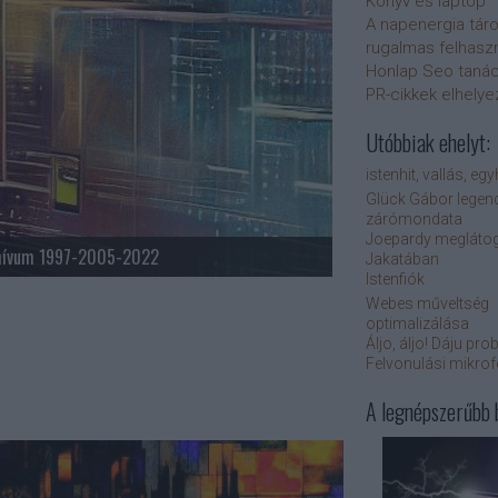
Könyv és laptop
A napenergia tár
rugalmas felhasz
Honlap Seo taná
PR-cikkek elhely
Utóbbiak ehelyt:
istenhit, vallás, eg
Glück Gábor legen
zárómondata
Joepardy meglátog
hívum 1997-2005-2022
Jakatában
Istenfiók
Webes műveltség
optimalizálása
Áljo, áljo! Dáju pro
Felvonulási mikro
A legnépszerűbb 