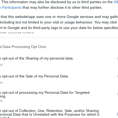
. This information may also be disclosed by us to third parties on the
IA
árajánlatát:
Honlap
mádása, megidézése, piszlicsáré dolgokba
Participants
that may further disclose it to other third parties.
SEO szakértő: szo
megtudhatja azt i
 that this website/app uses one or more Google services and may gath
weboldal optimali
including but not limited to your visit or usage behaviour. You may click 
 (oktrojált?) keret, amej iránt a hívőknek
linkprofil építés 
 to Google and its third-party tags to use your data for below specifi
zért, hogy a csűr hátsó fala nem dőlt össze,
pozíciójának a ja
ogle consent section.
tunk egy elveszettnek hitt anyacsavart. az ő
hogyan lehet honl
 ijesmibe vetett hit teljesen őszinte és nem
és keresőmarketin
l Data Processing Opt Outs
Google-helyezést 
Releváns tartalom:
aktusokban több a hagyománytisztelet, a
o opt-out of the Sharing of my personal data.
optimalizációs tu
In
kulcsszavas első 
megszerzéséért 
 fontosabb, mint az emberi mivoltot azon
o opt-out of the Sale of my Personal Data.
találatok között 
g
tartalommarketing
In
marketing straté
a hétköznapok háztatási szintjére való
to opt-out of processing my Personal Data for Targeted
optimalizálás és l
ing.
et nehézségein átsegítő rutinná - de azt
területén.
In
ek ehhez már nincs köze
e-Linkek
o opt-out of Collection, Use, Retention, Sale, and/or Sharing
ersonal Data that Is Unrelated with the Purposes for which it
lected.