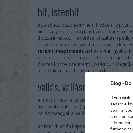
hit, istenhit
az elsőhöz viszonyom nem-hívőként is pozití
hinni nagyszerű dolog lehet, a számunkra meg
(hozzá imádkozni, elvárásait érzékelni) pedi
csúcsteljesítménye. az itt másodlagos kérdé
teremti meg istenét
, akihez aztán igyekszik
énjéhez - az eredmény a fontos, a magas ideá
összes közhej szeretetről, jóságról, hűségről,
szétszálazni már bonyolultabb dolog
vallás, vallásosság, vallás
Blog -
Do 
If you wish 
a másodikhoz, a valláshoz a viszonyom ambi
sensitive in
magával a vallással (igyekszem filozófiai tart
confirm you
vallásossággal, a vallásgyakorlással,
annak is
continue se
information 
az istenhit az én képzetemben intim, bensősé
further disc
elméjültség, nem pedig a külsőségeket domin