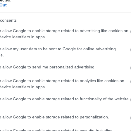
Pr cikk megjelent
Out
seo
 a véleményem, mint a hierarchikus világi
Keress nálam:
, ezeket is emberi igény hozta életre, de
consents
k az elvileg általuk képviselt egyének
o allow Google to enable storage related to advertising like cookies on
vűek, visszaélnek bizalommal, hittel,
evice identifiers in apps.
 anyagi érdekeltségük szembetűnő, ám
az
ik alárendelésével okozzák
o allow my user data to be sent to Google for online advertising
s.
m lenne vallás sem, s ha nem lenne
elől miből is fakadna az istenhit, ha a
to allow Google to send me personalized advertising.
tné?
o allow Google to enable storage related to analytics like cookies on
evice identifiers in apps.
o allow Google to enable storage related to functionality of the website
bek itt is:
balládium a fészbukon
ÁBB
o allow Google to enable storage related to personalization.
o allow Google to enable storage related to security, including