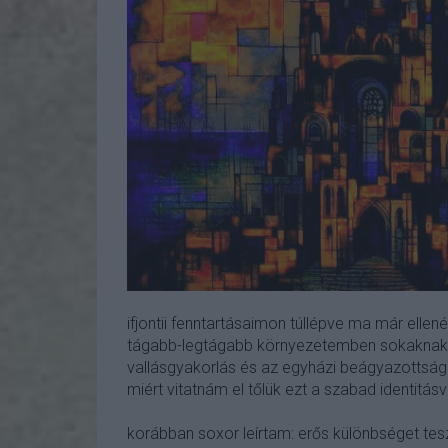
ifjontii fenntartásaimon túllépve ma már elle
tágabb-legtágabb környezetemben sokaknak fo
vallásgyakorlás és az egyházi beágyazottság.
miért vitatnám el tőlük ezt a szabad identitásv
korábban soxor leírtam: erős különbséget tesz