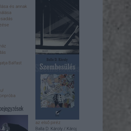
olása és annak
nálása
csadás
ezése
yház
dás
atja Balfast
bu!
fonpróba
bejegyzések
az első piréz
Balla D. Károly / Károj