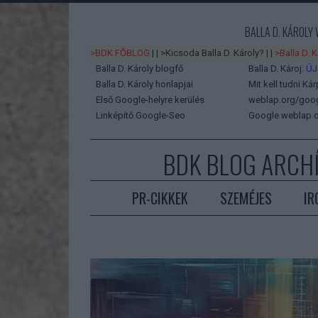
BALLA D. KÁROLY
>BDK FŐBLOG
| |
>Kicsoda Balla D. Károly?
| |
>Balla D. 
Balla D. Károly blogfő
Balla D. Károj:
ÚJ
Balla D. Károly honlapjai
Mit kell tudni Kár
Első Google-helyre kerülés
weblap.org/googl
Linképítő Google-Seo
Google weblap o
BDK BLOG ARCH
PR-CIKKEK
SZEMÉJES
IR