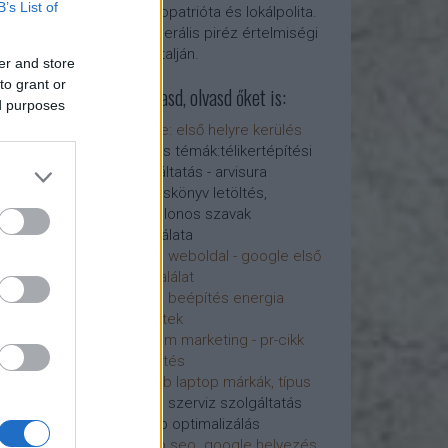
B’s List of
Kozmopatrióta és lokálpolita.
 optimalizálás -
Egy liberális piréz értelmiségi
lgáltatások
ára -
Kárpátalján.
s, hogy mi a
er and store
zálás és
to grant or
Látogasd, olvasd őket is:
titka a weblapok
ed purposes
vításában, azaz
google: első helyre kerülés
ap optimalizálás
és más témák:télikertépítési
g eljárással
szolgáltatás - arvisura
javítani.
hangoskönyv letöltés,
 - Új
elipszilonos szavak
ning a
használata
hely
liberall weboldal - google első
az organikus
hely, találat
a kereső
terasz beépítés energia
 ára. Tartalom
télikertek
gia
SEO
tartalom marketing - pr-cikk
inképítés
linképítés
legjobb laptop márkák, típus
laptop szerviz szolgáltatás
Honlap optimalizálás
honlap seo. google helyezés