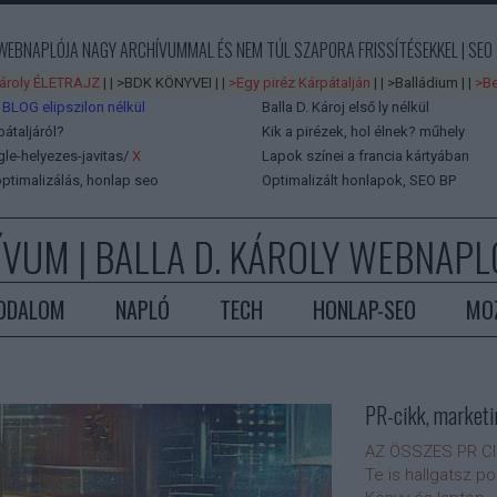
 WEBNAPLÓJA NAGY ARCHÍVUMMAL ÉS NEM TÚL SZAPORA FRISSÍTÉSEKKEL | SEO 
Károly ÉLETRAJZ
| |
>BDK KÖNYVEI
| |
>Egy piréz Kárpátalján
| |
>Balládium
| |
>Be
 BLOG elipszilon nélkül
Balla D. Károj első ly nélkül
pátaljáról?
Kik a pirézek, hol élnek?
műhely
e-helyezes-javitas/
X
Lapok színei a francia kártyában
ptimalizálás, honlap seo
Optimalizált honlapok, SEO BP
ÍVUM
| BALLA D. KÁROLY WEBNAPLÓ
ODALOM
NAPLÓ
TECH
HONLAP-SEO
MO
PR-cikk, marketi
AZ ÖSSZES PR C
Te is hallgatsz p