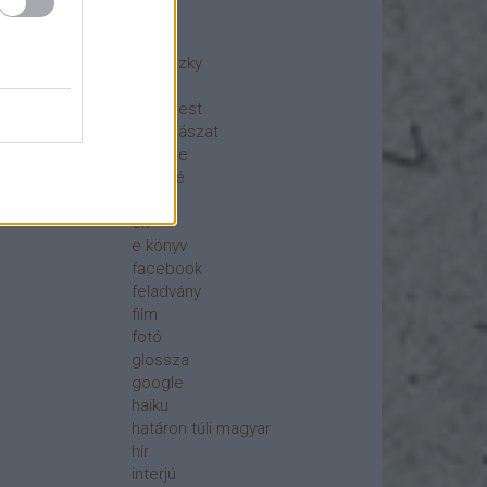
ajánló
akció
berniczky
blog
Budapest
csillagászat
csönge
digitálé
dizájn
ex
e könyv
facebook
feladvány
film
fotó
glossza
google
haiku
határon túli magyar
hír
interjú