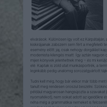
elvárások. Különösen így volt ez Kárpátalján,
kiskirájainak zabszem sem fért a megfelelő 
esemény előtt: jaj, csak nehogy dorgálást kapj
modernista kilengés miatt. Így aztán nagyon od
mijen könyvek jelenhetnek meg – és mi kerül
elé. Kaptak is zöld utat munkásportrék, a termel
leginkább pedig unalomig sorozatgyártott táj
Tudni kell még, hogy bár ekkor már több mint
tanult meg rendesen oroszul beszélni. Szóki
például magyarosan hangsújozta a szavakat (
nyomatékot), nem sokat adott az igeidőkre és
néha még a grammatikai nemeket is felcserélte.