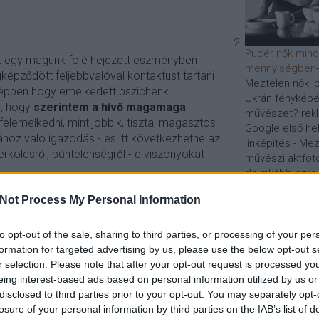
Pucér nők min
v: egy magunk fölé hejezett eszményben
mennyiségben
képződött feljebbvalóval kontaktust tartani
Meztelen nők, p
g éppen hogy emelkedett pszichénk
Ukrán fényképés
s, hogy
szerintem a hívő magamaga
művészet? rek
 felemelkedni, mint jobbik, tiszta, magasztos
Google első hel
hoz való igazodás - és itt következhetne az
linképítés - Mez
 erkölcsről, bűntelenségről - e viszonyokat
művészi aktfotó
de inkább ezreit
gyakorlás
Honlapoptimalizá
Not Process My Personal Information
optimalizálás
to opt-out of the sale, sharing to third parties, or processing of your per
valens. ha adódik gondom, akkor nem is
Ha kíváncsi arra, 
formation for targeted advertising by us, please use the below opt-out s
alma felől közelíteni), hanem a
módszerrel vége
r selection. Please note that after your opt-out request is processed y
 kollektív formájával
weboldalak keres
eing interest-based ads based on personal information utilized by us or
és a szemantikus 
disclosed to third parties prior to your opt-out. You may separately opt-
a Google-helyezés
ges, szeméjes átélésre alapozott
losure of your personal information by third parties on the IAB’s list of
SEO-szakértő taná
áló templomjárás, leborulás, közös