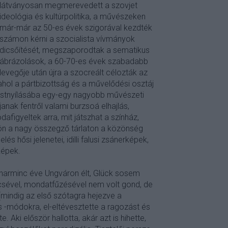
látványosan megmerevedett a szovjet
ideológia és kultúrpolitika, a művészeken
már-már az 50-es évek szigorával kezdték
számon kérni a szocialista vívmányok
dicsőítését, megszaporodtak a sematikus
ábrázolások, a 60-70-es évek szabadabb
levegője után újra a szocreált célozták az
 ahol a pártbizottság és a művelődési osztáj
testnyílásába egy-egy nagyobb művészeti
anak fentről valami burzsoá elhajlás,
afigyeltek arra, mit játszhat a színház,
jön a nagy összegző tárlaton a közönség
és hősi jelenetei, idilli falusi zsánerképek,
képek.
 harminc éve Ungváron élt, Glück sosem
ncsével, mondatfűzésével nem volt gond, de
mindig az első szótagra hejezve a
 -módokra, el-eltévesztette a ragozást és
 Aki először hallotta, akár azt is hihette,