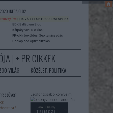
2020: INFRA CLO2
rniczky Éva
| | TOVÁBBI FONTOS OLDALAIM > >
BDK Balládium Blog
Kárpáty VIP PR cikkek
PR-cikk beküldés: Seo tanácsadás
Honlap seo optimalizálás
JA | +
PR CIKKEK
ZGÓ VILÁG
KÖZÉLET, POLITIKA
ng szöveg
Legfontosabb könyveim
IKK
odcast-ot?