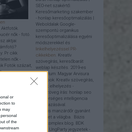
SEO-net szakértő:
Keresőmarketing szakember
- honlap keresőoptimalizálás |
den
Weboldalak Google-
- Aktfotók.
szempontú organikus
ucér nők - fotó.
keresőoptimalizálása egyéni
z aktjai:
módszerekkel és
lámfotó?
linkelhelyezéssel PR-
y: Pr cikk
cikkekben
. Kreatív
telen nők -
szövegírás, keresőbarát
k Fotók százait,
weblap készítés. 2019-es
...
projektum: Magyar Arvisura
Honlapok: Kreatív szövegírás,
lás, Google
pr cikk elhelyezés -
webszöveg írás:
honlap seo
sonal or
mesterséges intelligencia
milyen
ection to
alkalmazásával.
zhető a
ou may
Virtuális manzárdőr gyanánt
őoptimalizálása
 personal
tekinget a világba. Bázis
linképítés, kérje
out of the
blog, komplex blog. BDK
eket javító
 downstream
piréz - UngParty jegyzetek -
csait,