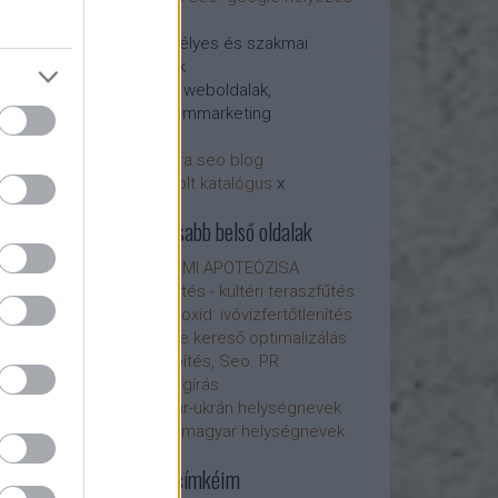
etés - honlap-
javítás
Személyes és szakmai
blogok
Ajánló weboldalak,
tartalommarketing
arvisura seo blog
infrabolt katalógus
x
Fontosabb belső oldalak
A SEMMI APOTEÓZISA
Infrafűtés - kültéri teraszfűtés
Klór-dioxid: ivóvízfertőtlenítés
Google kereső optimalizálás
Linképítés, Seo. PR
Szövegírás
Magyar-ukrán helységnevek
Ukrán-magyar helységnevek
Főbb címkéim