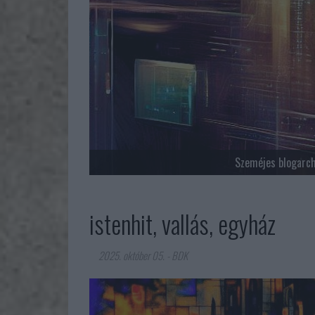
Szeméjes blogarc
istenhit, vallás, egyház
2025. október 05.
-
BDK