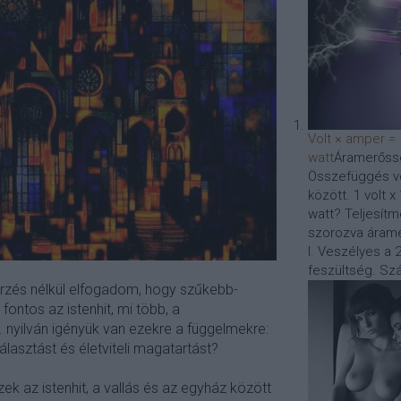
Volt × amper =
watt
Áramerőssé
Összefüggés vo
között. 1 volt 
watt? Teljesítm
szorozva árame
I. Veszélyes a 2
feszültség. Szá
nérzés nélkül elfogadom, hogy szűkebb-
ntos az istenhit, mi több, a
 nyilván igényük van ezekre a függelmekre:
álasztást és életviteli magatartást?
ek az istenhit, a vallás és az egyház között