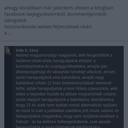
ahogy korábban már jeleztem, ebben a blogban
facebook-bejegyzéseimből, kommentjeimből
válogatok
bosszankodás webes fejlesztések okán
a ...