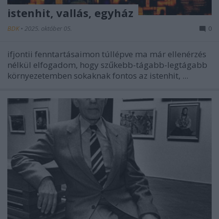
istenhit, vallás, egyház
BDK
•
2025. október 05.
0
ifjontii fenntartásaimon túllépve ma már ellenérzés
nélkül elfogadom, hogy szűkebb-tágabb-legtágabb
környezetemben sokaknak fontos az istenhit, ...