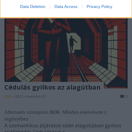
Data Deletion
Data Access
Privacy Policy
Cédulás gyilkos az alagútban
BDK
•
2023. november 01.
0
Alternatív szinopszis BDK
Minden esküvésem
c.
regényéhez
A szemantikus átjáratok sötét alagútjában gyilkos
rejtőzködik. Cédulát tart a ...