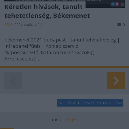
Kéretlen hívások, tanult
tehetetlenség, Békemenet
BDK
•
2021. október 24.
0
békemenet 2021 budapest | tanult tehetetlenség |
infrapanel fűtés | honlap szerviz
Naposcsibéktől határon túli szavazókig
Arról esett szó ...
SÜTI BEÁLLÍTÁSOK MÓDOSÍTÁSA
mobil
|
teljes