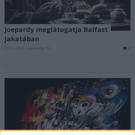
Joepardy meglátogatja Balfast
Jakatában
BDK
•
2024. szeptember 12.
0
...