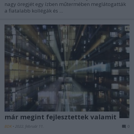
nagy öregjét egy ízben műtermében meglátogatták
a fiatalabb kollégák és ...
már megint fejlesztettek valamit
BDK
•
2022. február 11.
0