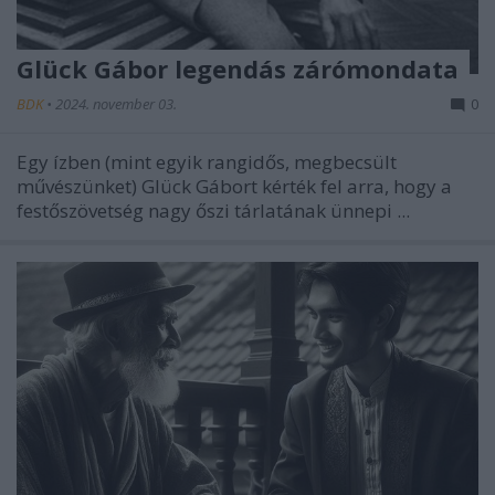
Glück Gábor legendás zárómondata
BDK
•
2024. november 03.
0
Egy ízben (mint egyik rangidős, megbecsült
művészünket) Glück Gábort kérték fel arra, hogy a
festőszövetség nagy őszi tárlatának ünnepi ...