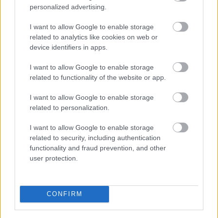
personalized advertising.
I want to allow Google to enable storage
related to analytics like cookies on web or
device identifiers in apps.
I want to allow Google to enable storage
related to functionality of the website or app.
I want to allow Google to enable storage
Áljo, áljo! Dáju probu! Felvonulási
related to personalization.
mikrofonpróba
I want to allow Google to enable storage
BDK
•
2023. november 08.
0
related to security, including authentication
functionality and fraud prevention, and other
user protection.
Hangpróba a régi november 7-ék előtt
a november 7-i felvonulás kellő előkészületeket
igényelt akkoriban Ungváron. ezek közé tartozott a ...
CONFIRM