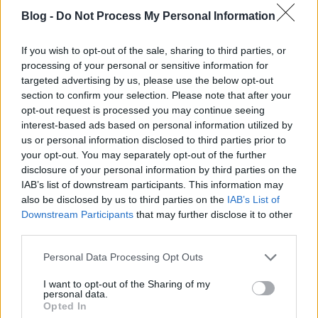
Blog -
Do Not Process My Personal Information
If you wish to opt-out of the sale, sharing to third parties, or
processing of your personal or sensitive information for
targeted advertising by us, please use the below opt-out
Istenfiók
section to confirm your selection. Please note that after your
BDK
•
2024. május 05.
0
opt-out request is processed you may continue seeing
interest-based ads based on personal information utilized by
us or personal information disclosed to third parties prior to
zsilipfülke az univerzum nagy átjárójában
your opt-out. You may separately opt-out of the further
néha viccből, szenilitás-játékból más szavakkal
disclosure of your personal information by third parties on the
nevezem meg a dolgokat, mint a nevük. "kérem a ...
IAB’s list of downstream participants. This information may
also be disclosed by us to third parties on the
IAB’s List of
Downstream Participants
that may further disclose it to other
third parties.
Please note that this website/app uses one or more Google
Personal Data Processing Opt Outs
services and may gather and store information including but
not limited to your visit or usage behaviour. You may click to
I want to opt-out of the Sharing of my
personal data.
grant or deny consent to Google and its third-party tags to
Opted In
use your data for below specified purposes in below Google