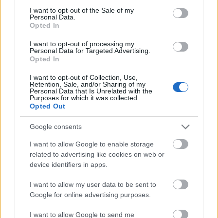
consent section.
I want to opt-out of the Sale of my
Personal Data.
Opted In
I want to opt-out of processing my
Personal Data for Targeted Advertising.
Opted In
Webes műveltség optimalizálása
I want to opt-out of Collection, Use,
Retention, Sale, and/or Sharing of my
BDK
•
2024. március 02.
15
Personal Data that Is Unrelated with the
Purposes for which it was collected.
Opted Out
Egyik blogger kolléga valaha azon tűnődött, mi
történne a tudatunkkal, ha az agyunkat
Google consents
merevlemezre mentenénk, egy másik pedig, hogy a
I want to allow Google to enable storage
web - mint az ...
related to advertising like cookies on web or
device identifiers in apps.
I want to allow my user data to be sent to
Google for online advertising purposes.
I want to allow Google to send me