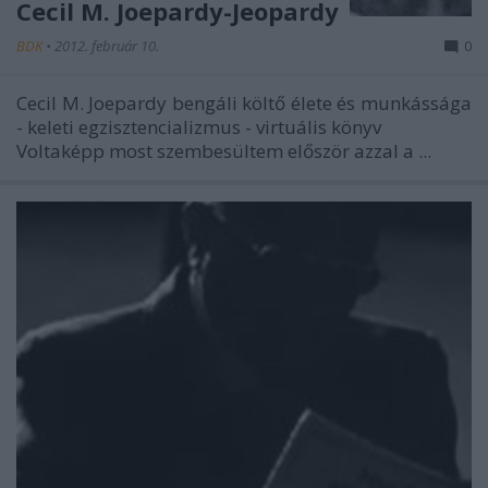
Cecil M. Joepardy-Jeopardy
BDK
•
2012. február 10.
0
Cecil M. Joepardy bengáli költő élete és munkássága
- keleti egzisztencializmus - virtuális könyv
Voltaképp most szembesültem először azzal a ...