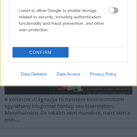
I want to allow Google to enable storage
related to security, including authentication
functionality and fraud prevention, and other
user protection.
CONFIRM
Data Deletion
Data Access
Privacy Policy
A költészet világnapja tiszteletére kicsinosítottam
egynéhány blogomat honlap seo kíséretében.
Mondhatnám. De inkább nem mondom, mert sem a
jeles ...