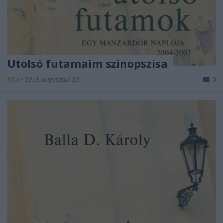
Utolsó futamaim szinopszisa
BDK
•
2013. augusztus 30.
0