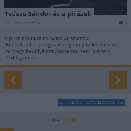
Tsúszó Sándor és a pirézek
BDK
•
2012. január 19.
0
A piréz himnusz halhatatlan szerzője
Ma már látom, hogy a dolog annyira kézenfekvő,
mint egy bepólyázott csecsemő. Nem is értem,
eleddig miként ...
SÜTI BEÁLLÍTÁSOK MÓDOSÍTÁSA
mobil
|
teljes