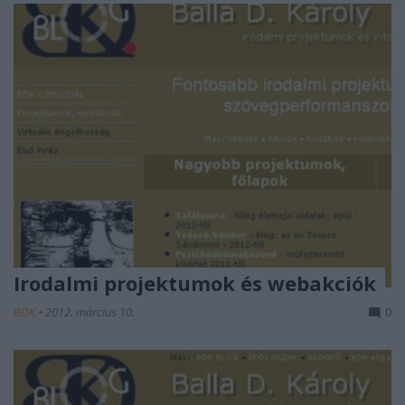
Irodalmi projektumok és webakciók
BDK
•
2012. március 10.
0