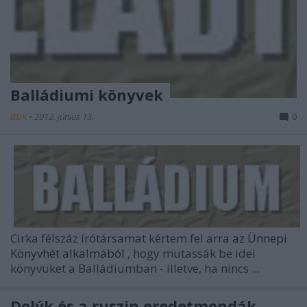
Balládiumi könyvek
BDK
•
2012. június 13.
0
Cirka félszáz írótársamat kértem fel arra
az Ünnepi
Könyvhét alkalmából
, hogy mutassák be idei
könyvüket a Balládiumban - illetve, ha nincs ...
Dolýk és a ruszin eredetmondák