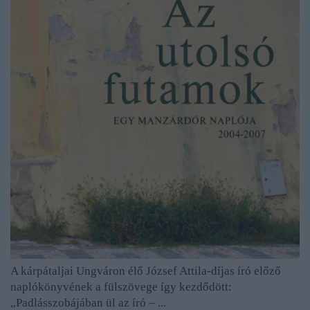
A kárpátaljai Ungváron élő József Attila-díjas író előző
naplókönyvének a fülszövege így kezdődött:
„Padlásszobájában ül az író – ...