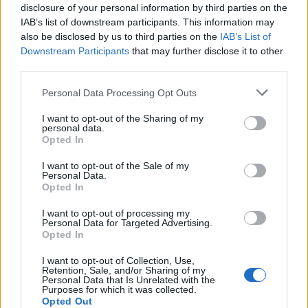
disclosure of your personal information by third parties on the
Egy régi plágium Kárpátalján
IAB’s list of downstream participants. This information may
also be disclosed by us to third parties on the
IAB’s List of
BDK
•
2012. április 27.
0
Downstream Participants
that may further disclose it to other
third parties.
Please note that this website/app uses one or more Google
Personal Data Processing Opt Outs
services and may gather and store information including but
not limited to your visit or usage behaviour. You may click to
I want to opt-out of the Sharing of my
personal data.
grant or deny consent to Google and its third-party tags to
Opted In
use your data for below specified purposes in below Google
„Kárpátalján ezt a verset tévesen
consent section.
I want to opt-out of the Sale of my
nekem tulajdonították” - írta és mondta a költő,
Personal Data.
Opted In
mintha ebben az (el)tulajdonításban teljesen
ártatlan ...
I want to opt-out of processing my
Personal Data for Targeted Advertising.
Opted In
I want to opt-out of Collection, Use,
Retention, Sale, and/or Sharing of my
Personal Data that Is Unrelated with the
Purposes for which it was collected.
Opted Out