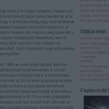
Könyv és laptop
A napenergia tár
rugalmas felhasz
Egy ízben (mint egyik rangidős, megbecsült
Honlap Seo taná
művészünket) Glück Gábort kérték fel arra,
PR-cikkek elhely
hogy a festőszövetség nagy őszi tárlatának
ünnepi megnyitó beszédét megtartsa. A
Utóbbiak ehelyt:
különc hírében álló művész elég lazán állt a
roppant megtisztelő feladathoz, nem írt
istenhit, vallás, eg
meg előre semmit, még vázlatot se
Glück Gábor legen
zárómondata
készített. Záró mondatát mégis évtizedekig
Joepardy meglátog
emlegették.
Jakatában
Istenfiók
Az 1980-as évek elején jártunk, ekkorra
Webes műveltség
látványosan megmerevedett a szovjet
optimalizálása
ideológia és kultúrpolitika, a művészeken
Áljo, áljo! Dáju pro
Felvonulási mikro
már-már az 50-es évek szigorával kezdték
számon kérni a szocialista vívmányok
A legnépszerűbb 
dicsőítését, megszaporodtak a sematikus
ábrázolások, a 60-70-es évek szabadabb
levegője után újra a szocreált célozták az
 ahol a pártbizottság és a művelődési osztáj