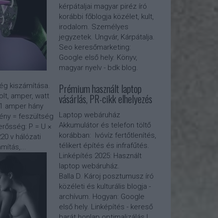
kérpátaljai magyar piréz író
korábbi főblogja közélet, kult,
irodalom. Személyes
jegyzetek. Ungvár, Kárpátalja.
Seo keresőmarketing:
Google első hely. Könyv,
magyar nyelv - bdk blog.
Prémium használt laptop
g kiszámítása.
vásárlás, PR-cikk elhelyezés
lt, amper, watt
x 1 amper hány
Laptop webáruház
ény = feszültség
Akkumulátor és telefon töltő
rősség: P = U ×
korábban: Ivóvíz fertőtlenítés,
20 v hálózati
télikert építés és infrafűtés.
mítás,...
Linképítés 2025:
Használt
laptop webáruház
.
Balla D. Károj posztumusz író
közéleti és kulturális blogja -
archívum. Hogyan: Google
első hely. Linképítés - kereső
barát honlap optimalizálás |