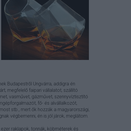
nek Budapestről Ungvárra, addigra én
t, megfelelő faipari vállalatot, szállító
met, vasművet, gázművet, szennyvíztisztító
mgépforgalmazót, fő- és alvállalkozót,
most stb., mert ők hozzák a magyarországi,
fognak végbemenni, én is jól járok, meglátom.
s ezer raklapok, tonnák, köbméterek és