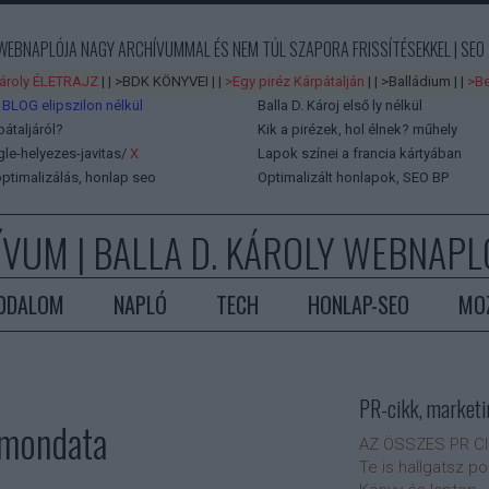
 WEBNAPLÓJA NAGY ARCHÍVUMMAL ÉS NEM TÚL SZAPORA FRISSÍTÉSEKKEL | SEO 
Károly ÉLETRAJZ
| |
>BDK KÖNYVEI
| |
>Egy piréz Kárpátalján
| |
>Balládium
| |
>Be
 BLOG elipszilon nélkül
Balla D. Károj első ly nélkül
pátaljáról?
Kik a pirézek, hol élnek?
műhely
e-helyezes-javitas/
X
Lapok színei a francia kártyában
ptimalizálás, honlap seo
Optimalizált honlapok, SEO BP
ÍVUM
| BALLA D. KÁROLY WEBNAPLÓ
ODALOM
NAPLÓ
TECH
HONLAP-SEO
MO
PR-cikk, marketi
ómondata
AZ ÖSSZES PR C
Te is hallgatsz p