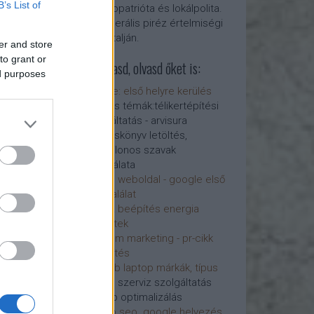
B’s List of
Kozmopatrióta és lokálpolita.
 optimalizálás -
Egy liberális piréz értelmiségi
lgáltatások
ára -
Kárpátalján.
s, hogy mi a
er and store
zálás és
to grant or
Látogasd, olvasd őket is:
titka a weblapok
ed purposes
vításában, azaz
google: első helyre kerülés
ap optimalizálás
és más témák:télikertépítési
g eljárással
szolgáltatás - arvisura
javítani.
hangoskönyv letöltés,
 - Új
elipszilonos szavak
ning a
használata
hely
liberall weboldal - google első
az organikus
hely, találat
a kereső
terasz beépítés energia
 ára. Tartalom
télikertek
gia
SEO
tartalom marketing - pr-cikk
inképítés
linképítés
legjobb laptop márkák, típus
laptop szerviz szolgáltatás
Honlap optimalizálás
honlap seo. google helyezés