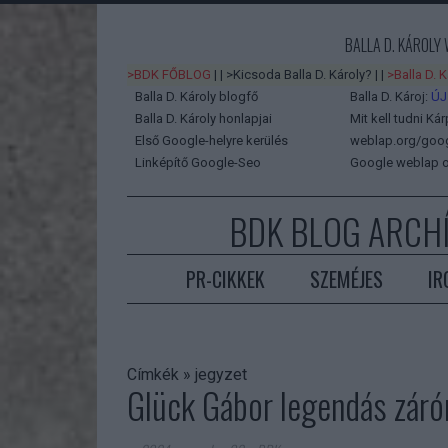
BALLA D. KÁROLY
>BDK FŐBLOG
| |
>Kicsoda Balla D. Károly?
| |
>Balla D. 
Balla D. Károly blogfő
Balla D. Károj:
ÚJ
Balla D. Károly honlapjai
Mit kell tudni Kár
Első Google-helyre kerülés
weblap.org/googl
Linképítő Google-Seo
Google weblap o
BDK BLOG ARCH
PR-CIKKEK
SZEMÉJES
IR
Címkék
»
jegyzet
Glück Gábor legendás zár