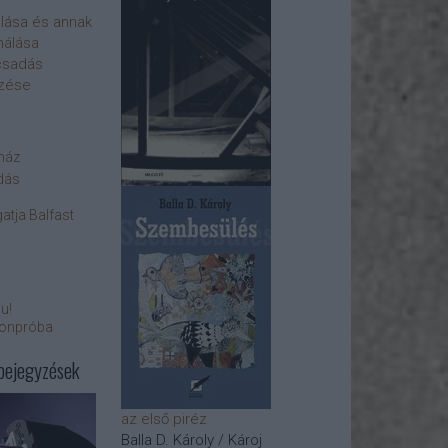
olása és annak
nálása
csadás
ezése
yház
dás
atja Balfast
bu!
fonpróba
bejegyzések
az első piréz
Balla D. Károly / Károj