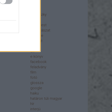
ajánló
akció
berniczky
blog
Budapest
csillagászat
csönge
digitálé
dizájn
ex
e könyv
facebook
feladvány
film
fotó
glossza
google
haiku
határon túli magyar
hír
interjú