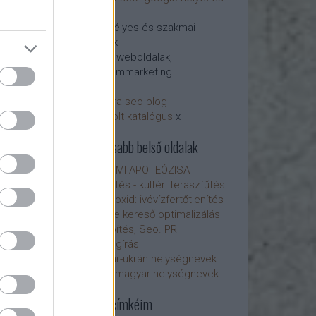
etés - honlap-
javítás
Személyes és szakmai
blogok
Ajánló weboldalak,
tartalommarketing
arvisura seo blog
infrabolt katalógus
x
Fontosabb belső oldalak
A SEMMI APOTEÓZISA
Infrafűtés - kültéri teraszfűtés
Klór-dioxid: ivóvízfertőtlenítés
Google kereső optimalizálás
Linképítés, Seo. PR
Szövegírás
Magyar-ukrán helységnevek
Ukrán-magyar helységnevek
Főbb címkéim