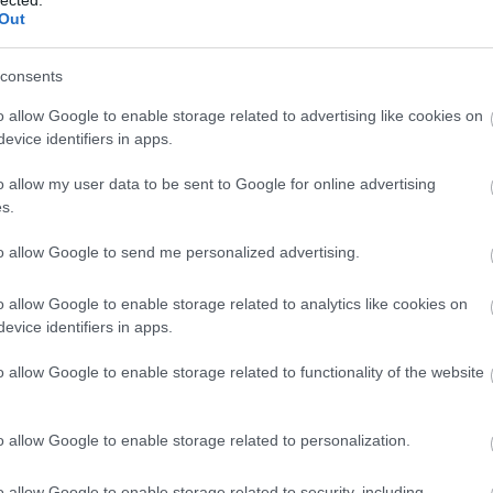
Pr cikk megjelent
fejezés utólag elgondolkodtatott. miféle
Out
seo
m, mit tennék bele, mit tartanék ott. hogyan
ek lenne a része
Keress nálam:
consents
kom nem tárhej lenne, sokkal inkább valami
o allow Google to enable storage related to advertising like cookies on
eti sufni, teóriarekesz, hipotézisfach.
evice identifiers in apps.
ában, amejen át a világideákkal
 nekem megnyíló legszeméjesebb
o allow my user data to be sent to Google for online advertising
tjai közé kotorva győződhetnék meg
s.
lásaimról
to allow Google to send me personalized advertising.
belekotorás? sokkal magasztosabb és
kaimat befogadja. transzcendens
o allow Google to enable storage related to analytics like cookies on
húzom: üres. a semmi tátong benne
evice identifiers in apps.
lik meg tobzódó tartalommal. épp úgy,
o allow Google to enable storage related to functionality of the website
(fb-bejegyzés, 2024. május 3.)
o allow Google to enable storage related to personalization.
ÁBB
o allow Google to enable storage related to security, including