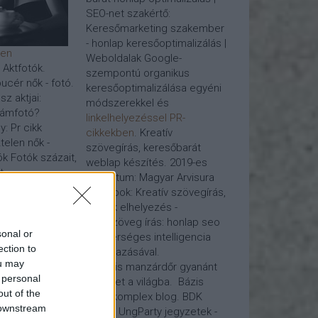
SEO-net szakértő:
Keresőmarketing szakember
- honlap keresőoptimalizálás |
den
Weboldalak Google-
- Aktfotók.
szempontú organikus
ucér nők - fotó.
keresőoptimalizálása egyéni
z aktjai:
módszerekkel és
lámfotó?
linkelhelyezéssel PR-
y: Pr cikk
cikkekben
. Kreatív
telen nők -
szövegírás, keresőbarát
k Fotók százait,
weblap készítés. 2019-es
...
projektum: Magyar Arvisura
Honlapok: Kreatív szövegírás,
lás, Google
pr cikk elhelyezés -
webszöveg írás:
honlap seo
sonal or
mesterséges intelligencia
milyen
ection to
alkalmazásával.
zhető a
ou may
Virtuális manzárdőr gyanánt
őoptimalizálása
 personal
tekinget a világba. Bázis
linképítés, kérje
out of the
blog, komplex blog. BDK
eket javító
 downstream
piréz - UngParty jegyzetek -
csait,