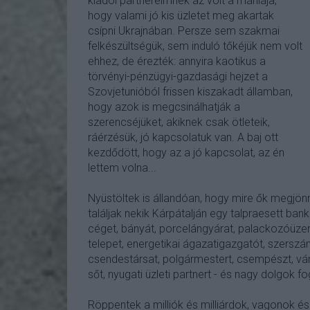
kiadói partnereimnek az volt a mániája,
hogy valami jó kis üzletet meg akartak
csípni Ukrajnában. Persze sem szakmai
felkészültségük, sem induló tőkéjük nem volt
ehhez, de érezték: annyira kaotikus a
törvényi-pénzügyi-gazdasági hejzet a
Szovjetunióból frissen kiszakadt államban,
hogy azok is megcsinálhatják a
szerencséjüket, akiknek csak ötleteik,
ráérzésük, jó kapcsolatuk van. A baj ott
kezdődött, hogy az a jó kapcsolat, az én
lettem volna...
Nyüstöltek is állandóan, hogy mire ők megjön
találjak nekik Kárpátalján egy talpraesett bankár
céget, bányát, porcelángyárat, palackozóüze
telepet, energetikai ágazatigazgatót, szerszá
csendestársat, polgármestert, csempészt, vá
sőt, nyugati üzleti partnert - és nagy dolgok 
Röppentek a milliók és milliárdok, vagonok é