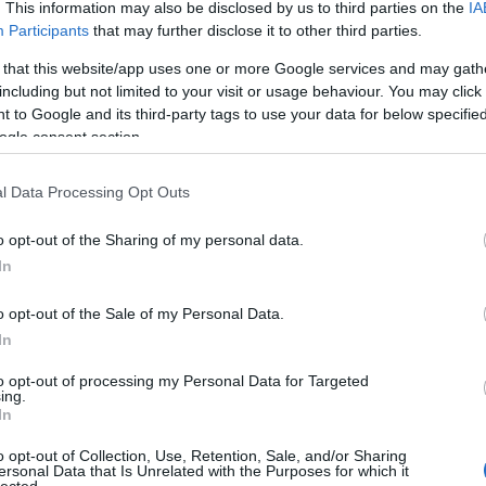
. This information may also be disclosed by us to third parties on the
IA
árajánlatát:
Honlap
Participants
that may further disclose it to other third parties.
SEO szakértő: szo
megtudhatja azt i
 that this website/app uses one or more Google services and may gath
weboldal optimali
including but not limited to your visit or usage behaviour. You may click 
linkprofil építés 
 to Google and its third-party tags to use your data for below specifi
pozíciójának a ja
ogle consent section.
hogyan lehet honl
és keresőmarketin
l Data Processing Opt Outs
Google-helyezést 
Releváns tartalom:
o opt-out of the Sharing of my personal data.
optimalizációs tu
In
kulcsszavas első 
agy átjárójában
megszerzéséért 
o opt-out of the Sale of my Personal Data.
találatok között 
tartalommarketing
In
kal nevezem meg a dolgokat, mint a nevük.
marketing straté
eára vágyom, frekvenciahányadosnak hívom
to opt-out of processing my Personal Data for Targeted
optimalizálás és l
ing.
őztetést. de nem ismétlődően, csak egyszeri
területén.
In
alálom ki előre, csak úgy ad hoc adódnak.
 vagy morganttyú, felbukkannak nem létező
e-Linkek
o opt-out of Collection, Use, Retention, Sale, and/or Sharing
 azt találtam mondani: istenfiók. már nem
ersonal Data that Is Unrelated with the Purposes for which it
lected.