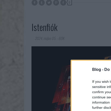
0
Istenfiók
2024. május 05.
-
BDK
Blog -
Do 
If you wish 
sensitive in
confirm you
continue se
information 
further disc