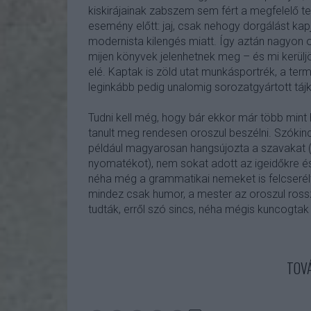
kiskirájainak zabszem sem fért a megfelelő 
esemény előtt: jaj, csak nehogy dorgálást kapj
modernista kilengés miatt. Így aztán nagyon od
mijen könyvek jelenhetnek meg – és mi kerül
elé. Kaptak is zöld utat munkásportrék, a termel
leginkább pedig unalomig sorozatgyártott táj
Tudni kell még, hogy bár ekkor már több mint
tanult meg rendesen oroszul beszélni. Szóki
például magyarosan hangsújozta a szavakat (
nyomatékot), nem sokat adott az igeidőkre és
néha még a grammatikai nemeket is felcserélte.
mindez csak humor, a mester az oroszul rosszu
tudták, erről szó sincs, néha mégis kuncogtak
TOV