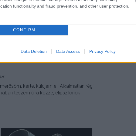
cation functionality and fraud prevention, and other user protection.
Szólj hozzá!
facebook
jegyzet
napló
virtuális
CONFIRM
Data Deletion
Data Access
Privacy Policy
isky
merősöm, kérte, küldjem el. Alkalmatlan régi
rmában teszem újra közzé, elipszilonok
z