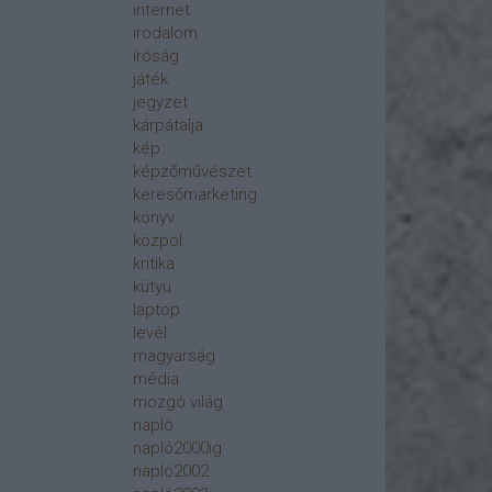
internet
irodalom
íróság
játék
jegyzet
kárpátalja
kép
képzőművészet
keresőmarketing
könyv
közpol
kritika
kütyü
laptop
levél
magyarság
média
mozgó világ
napló
napló2000ig
napló2002