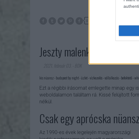
authenti
0
Jeszty malenkij nyuansz
2021. február 03.
-
BDK
kis nüansz - budapest by night - üzlet - vízkezelés - vállalkozás - befektető - wh
Ezt a régibbi írásomat emlegette minap egy is
weboldalamon találtam rá. Kissé felújított fo
nélkül.
Csak egy aprócska nüans
Az 1990-es évek legelején magyarországi