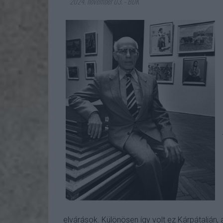
2024. november 03.
-
BDK
elvárások. Különösen így volt ez Kárpátalján,