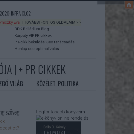
2020: INFRA CLO2
rniczky Éva
| | TOVÁBBI FONTOS OLDALAIM > >
BDK Balládium Blog
Kárpáty VIP PR cikkek
PR-cikk beküldés: Seo tanácsadás
Honlap seo optimalizálás
JA | +
PR CIKKEK
ZGÓ VILÁG
KÖZÉLET, POLITIKA
ng szöveg
Legfontosabb könyveim
IKK
odcast-ot?