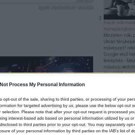
Szólj hozzá!
jegyzet
képzőművészet
kárpátalja
Pucér nők min
mennyiségben
Meztelen nők, p
Ukrán fényképés
művészet? rek
Google első hel
linképítés - Mez
művészi aktfotó
de inkább ezreit
Honlapoptimalizá
Not Process My Personal Information
optimalizálás
to opt-out of the sale, sharing to third parties, or processing of your per
Ha kíváncsi arra, 
formation for targeted advertising by us, please use the below opt-out s
módszerrel vége
r selection. Please note that after your opt-out request is processed y
weboldalak keres
eing interest-based ads based on personal information utilized by us or
és a szemantikus 
disclosed to third parties prior to your opt-out. You may separately opt-
a Google-helyezés
losure of your personal information by third parties on the IAB’s list of
SEO-szakértő taná