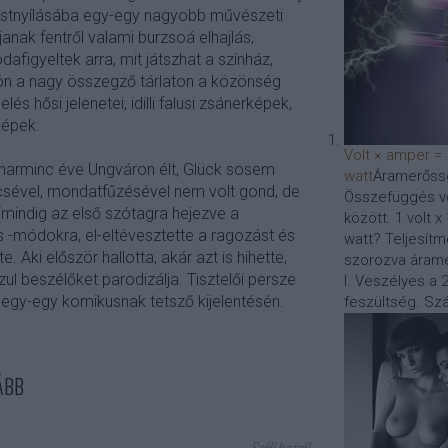
testnyílásába egy-egy nagyobb művészeti
anak fentről valami burzsoá elhajlás,
afigyeltek arra, mit játszhat a színház,
jön a nagy összegző tárlaton a közönség
és hősi jelenetei, idilli falusi zsánerképek,
képek.
Volt × amper =
 harminc éve Ungváron élt, Glück sosem
watt
Áramerőssé
ncsével, mondatfűzésével nem volt gond, de
Összefüggés vo
mindig az első szótagra hejezve a
között. 1 volt 
 -módokra, el-eltévesztette a ragozást és
watt? Teljesítm
 Aki először hallotta, akár azt is hihette,
szorozva árame
l beszélőket parodizálja. Tisztelői persze
I. Veszélyes a 2
 egy-egy komikusnak tetsző kijelentésén.
feszültség. Szá
ÁBB