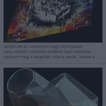
zsilipfülke az univerzum nagy átjárójában
néha viccből, szenilitás-játékból más szavakkal
nevezem meg a dolgokat, mint a nevük. "kérem a ...