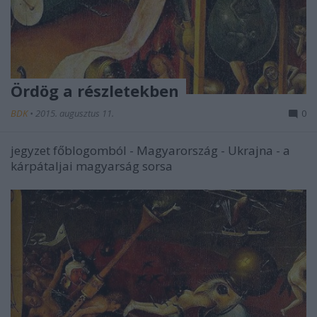
Ördög a részletekben
BDK
•
2015. augusztus 11.
0
jegyzet főblogomból - Magyarország - Ukrajna - a
kárpátaljai magyarság sorsa