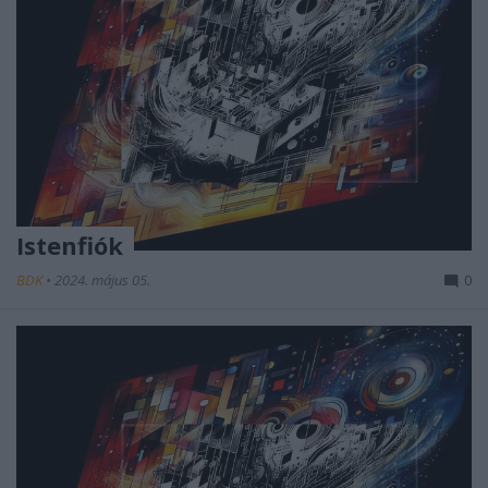
Istenfiók
BDK
•
2024. május 05.
0