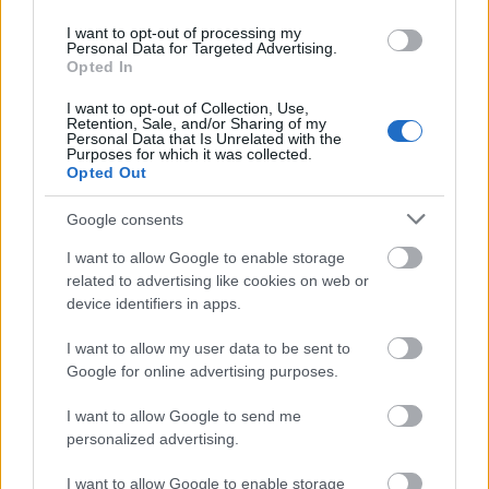
I want to opt-out of processing my
Personal Data for Targeted Advertising.
Opted In
I want to opt-out of Collection, Use,
mindaz a gyalázat, ami megesik mostanság a
Retention, Sale, and/or Sharing of my
Personal Data that Is Unrelated with the
magyar nemzettel, nagyobb sérüléseket okoz a
Purposes for which it was collected.
lelkekben, semmint gondolnánk. talán csak a
Opted Out
velejükig ...
Google consents
I want to allow Google to enable storage
related to advertising like cookies on web or
device identifiers in apps.
I want to allow my user data to be sent to
Google for online advertising purposes.
I want to allow Google to send me
personalized advertising.
I want to allow Google to enable storage