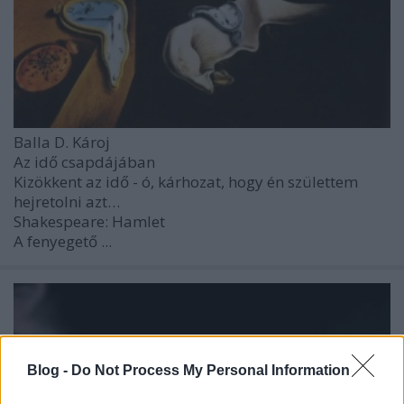
Balla D. Károj
Az idő csapdájában
Kizökkent az idő - ó, kárhozat, hogy én születtem
hejretolni azt…
Shakespeare: Hamlet
A fenyegető ...
Blog -
Do Not Process My Personal Information