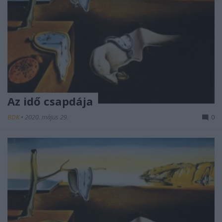
Az idő csapdája
BDK
•
2020. május 29.
0