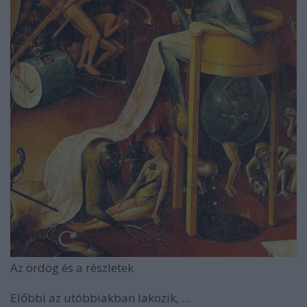
Az ördög és a részletek
Előbbi az utóbbiakban lakozik, ...