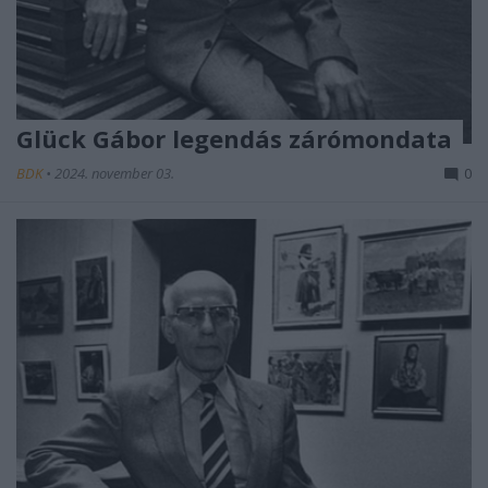
Glück Gábor legendás zárómondata
BDK
•
2024. november 03.
0