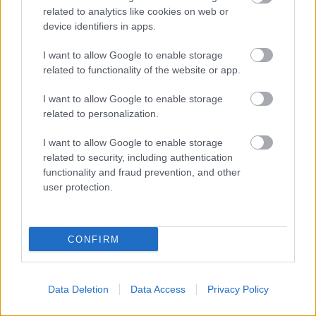
related to analytics like cookies on web or
device identifiers in apps.
Visszanézés: 20 éve írtam
I want to allow Google to enable storage
related to functionality of the website or app.
BDK
•
2017. március 29.
0
I want to allow Google to enable storage
related to personalization.
I want to allow Google to enable storage
related to security, including authentication
functionality and fraud prevention, and other
user protection.
CONFIRM
Data Deletion
Data Access
Privacy Policy