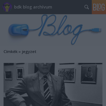
bdk blog archívum
Címkék
»
jegyzet