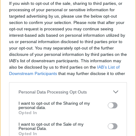
If you wish to opt-out of the sale, sharing to third parties, or
processing of your personal or sensitive information for
targeted advertising by us, please use the below opt-out
section to confirm your selection. Please note that after your
opt-out request is processed you may continue seeing
interest-based ads based on personal information utilized by
us or personal information disclosed to third parties prior to
your opt-out. You may separately opt-out of the further
a lassan ölő méreg
disclosure of your personal information by third parties on the
IAB’s list of downstream participants. This information may
BDK
•
2019. július 04.
0
also be disclosed by us to third parties on the
IAB’s List of
Downstream Participants
that may further disclose it to other
third parties.
Please note that this website/app uses one or more Google
Personal Data Processing Opt Outs
services and may gather and store information including but
not limited to your visit or usage behaviour. You may click to
I want to opt-out of the Sharing of my
personal data.
grant or deny consent to Google and its third-party tags to
Opted In
use your data for below specified purposes in below Google
consent section.
I want to opt-out of the Sale of my
Personal Data.
Opted In