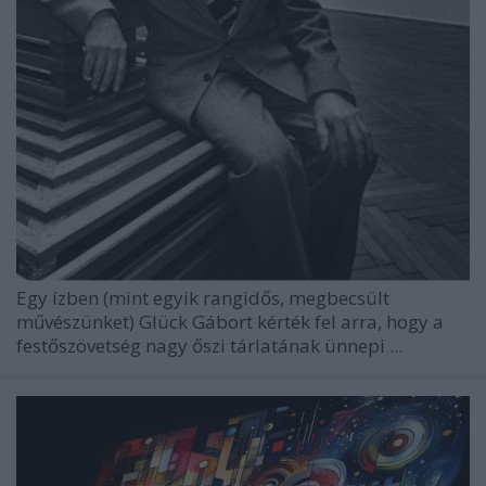
Egy ízben (mint egyik rangidős, megbecsült
művészünket) Glück Gábort kérték fel arra, hogy a
festőszövetség nagy őszi tárlatának ünnepi ...