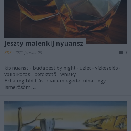
Jeszty malenkij nyuansz
BDK
•
2021. február 03.
0
kis nüansz - budapest by night - üzlet - vízkezelés -
vállalkozás - befektető - whisky
Ezt a régibbi írásomat emlegette minap egy
ismerősöm, ...