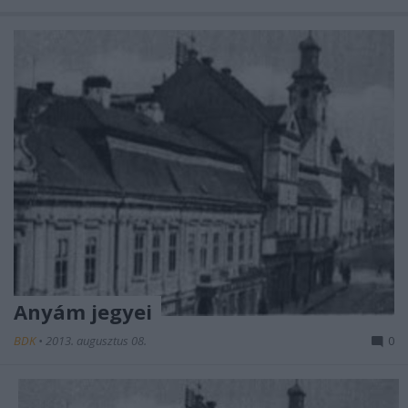
Anyám jegyei
BDK
•
2013. augusztus 08.
0