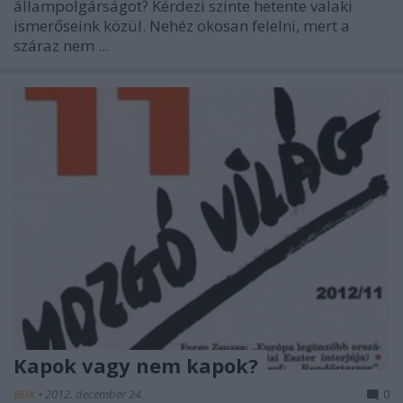
állampolgárságot? Kérdezi szinte hetente valaki
ismerőseink közül. Nehéz okosan felelni, mert a
száraz
nem
...
Kapok vagy nem kapok?
BDK
•
2012. december 24.
0