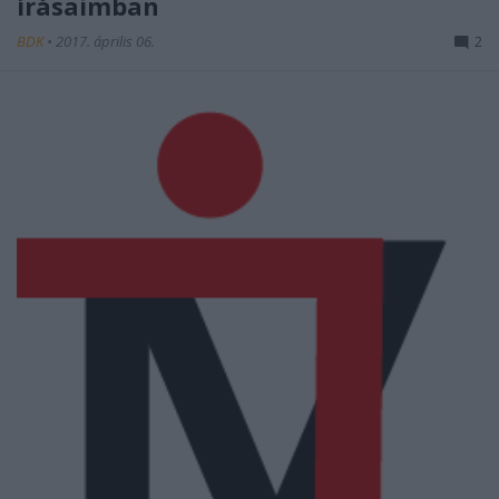
írásaimban
BDK
•
2017. április 06.
2