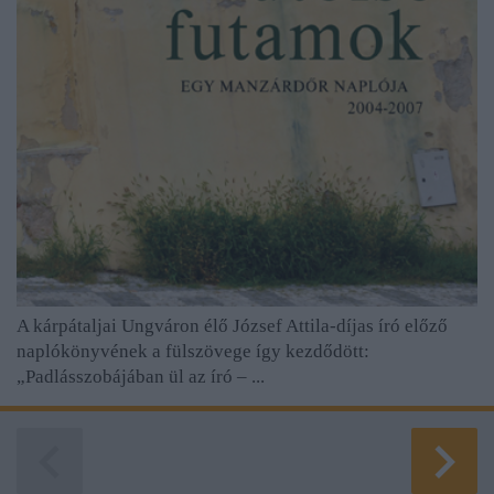
A kárpátaljai Ungváron élő József Attila-díjas író előző
naplókönyvének a fülszövege így kezdődött:
„Padlásszobájában ül az író – ...