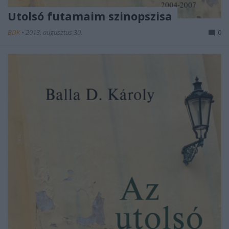
Utolsó futamaim szinopszisa
BDK
•
2013. augusztus 30.
0