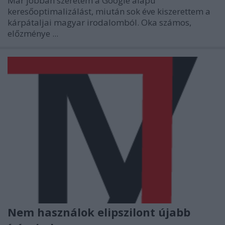
Már jobban szeretem a Google alapú
keresőoptimalizálást, miután sok éve kiszerettem a
kárpátaljai magyar irodalomból. Oka számos,
előzménye ...
Nem használok elipszilont újabb