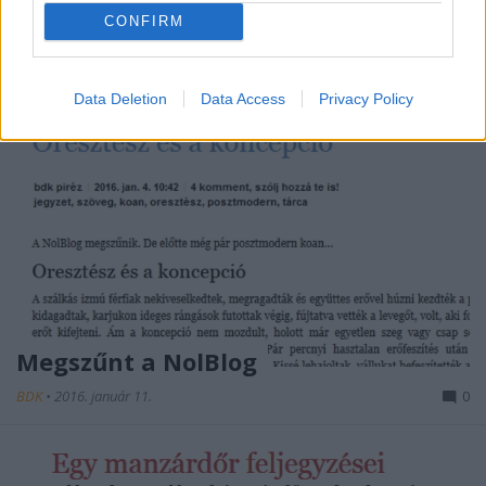
CONFIRM
Data Deletion
Data Access
Privacy Policy
Megszűnt a NolBlog
BDK
•
2016. január 11.
0