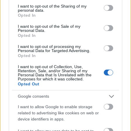
not limited to your visit or usage behaviour. You may click to
I want to opt-out of the Sharing of my
personal data.
grant or deny consent to Google and its third-party tags to
Opted In
use your data for below specified purposes in below Google
consent section.
I want to opt-out of the Sale of my
Personal Data.
Opted In
I want to opt-out of processing my
Personal Data for Targeted Advertising.
Opted In
I want to opt-out of Collection, Use,
Retention, Sale, and/or Sharing of my
Personal Data that Is Unrelated with the
Purposes for which it was collected.
Opted Out
piréz - pirézek. tárki kutatás. első piréz: mit jelent
piréznek lenni
Google consents
Az interjúkkal szemben averziómat az utóbbi időben
I want to allow Google to enable storage
úgy sikerült ...
related to advertising like cookies on web or
device identifiers in apps.
I want to allow my user data to be sent to