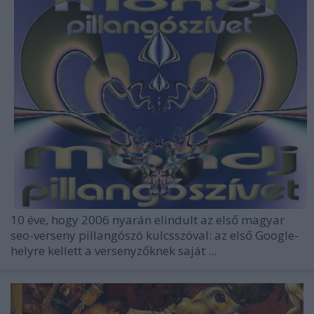
10 éve, hogy 2006 nyarán elindult az első magyar
seo-verseny
pillangószó
kulcsszóval: az első Google-
helyre kellett a versenyzőknek saját ...