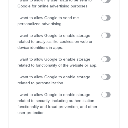
Google for online advertising purposes.
I want to allow Google to send me
personalized advertising.
I want to allow Google to enable storage
related to analytics like cookies on web or
device identifiers in apps.
I want to allow Google to enable storage
related to functionality of the website or app.
I want to allow Google to enable storage
A NolBlog megszűnése
related to personalization.
BDK
•
2016. január 15.
0
I want to allow Google to enable storage
related to security, including authentication
A NOL, azaz a Népszabadság Online blogjának -
functionality and fraud prevention, and other
NolBlog - a megszűnése nekem leginkább csak azért
user protection.
okoz fejfájást, mert számomra ez egy fontos ...