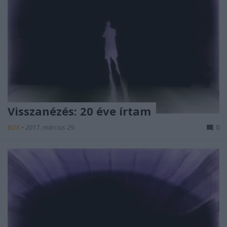
Visszanézés: 20 éve írtam
BDK
•
2017. március 29.
0