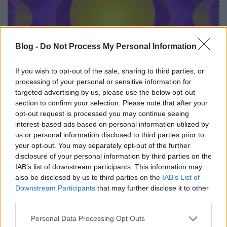
Blog -
Do Not Process My Personal Information
If you wish to opt-out of the sale, sharing to third parties, or
processing of your personal or sensitive information for
targeted advertising by us, please use the below opt-out
section to confirm your selection. Please note that after your
opt-out request is processed you may continue seeing
A Tárki és a pirézek
interest-based ads based on personal information utilized by
us or personal information disclosed to third parties prior to
BDK
•
2016. február 23.
0
your opt-out. You may separately opt-out of the further
disclosure of your personal information by third parties on the
IAB’s list of downstream participants. This information may
also be disclosed by us to third parties on the
IAB’s List of
Downstream Participants
that may further disclose it to other
third parties.
Please note that this website/app uses one or more Google
Personal Data Processing Opt Outs
services and may gather and store information including but