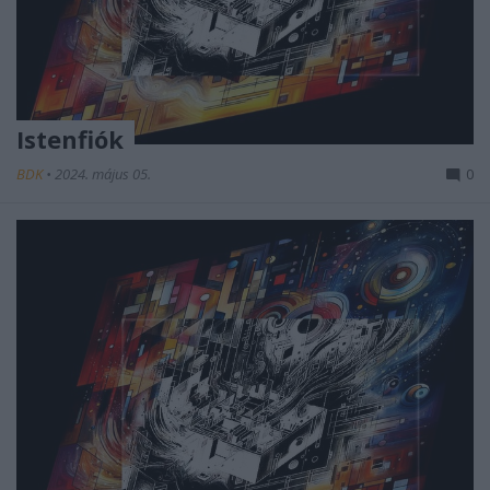
Istenfiók
BDK
•
2024. május 05.
0