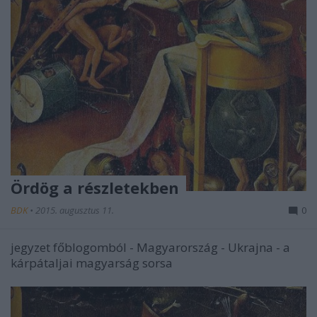
Ördög a részletekben
BDK
•
2015. augusztus 11.
0
jegyzet főblogomból - Magyarország - Ukrajna - a
kárpátaljai magyarság sorsa