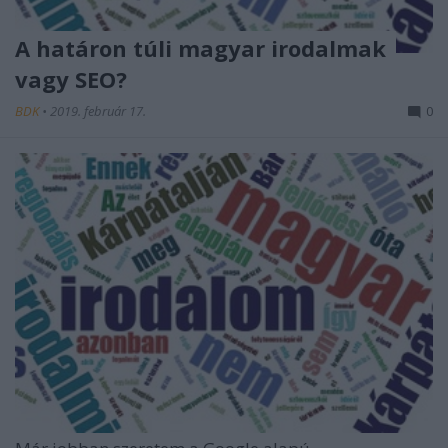
A határon túli magyar irodalmak
vagy SEO?
BDK
•
2019. február 17.
0