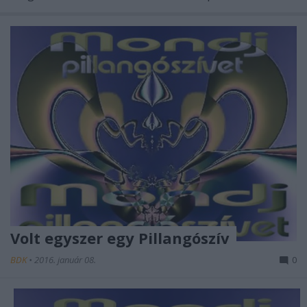
Volt egyszer egy Pillangószív
BDK
•
2016. január 08.
0