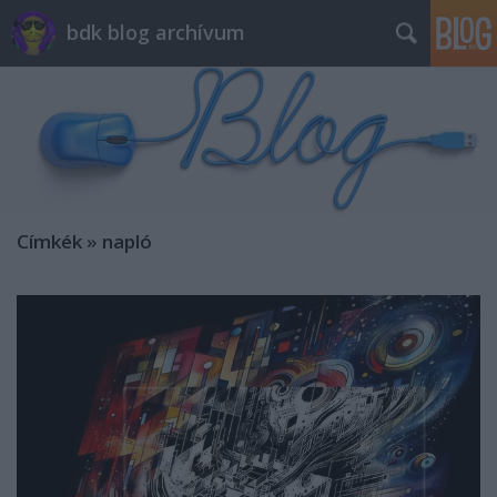
bdk blog archívum
Címkék
»
napló