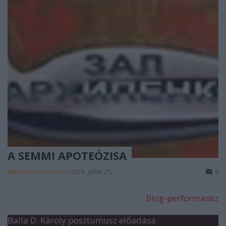
A SEMMI APOTEÓZISA
BéDéKá posztumusz
•
2015. július 25.
9
Blog-performansz
Balla D. Károly posztumusz előadása