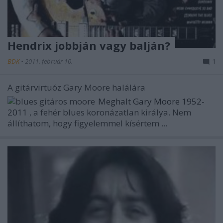
Hendrix jobbján vagy balján?
BDK
•
2011. február 10.
1
A gitárvirtuóz Gary Moore halálára
Meghalt Gary Moore 1952-
2011
, a fehér blues koronázatlan királya. Nem
állíthatom, hogy figyelemmel kísértem ...