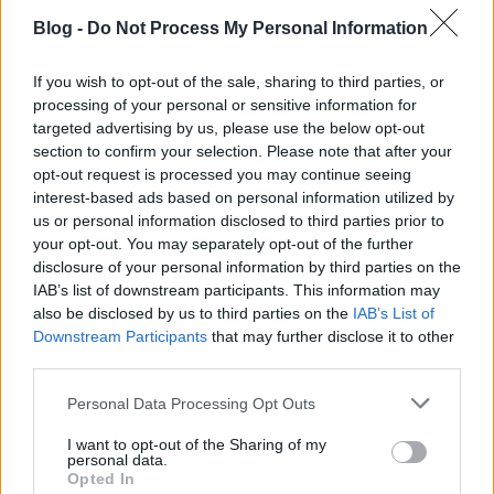
Alice Indonéziában él és magyarul tanul. Meg kell
zabálni... Érdekes, hogy az s-eket néha jól ejti,
Blog -
Do Not Process My Personal Information
másutt viszont kicsit pösze (pontoszan). ...
If you wish to opt-out of the sale, sharing to third parties, or
processing of your personal or sensitive information for
targeted advertising by us, please use the below opt-out
section to confirm your selection. Please note that after your
opt-out request is processed you may continue seeing
interest-based ads based on personal information utilized by
us or personal information disclosed to third parties prior to
your opt-out. You may separately opt-out of the further
disclosure of your personal information by third parties on the
IAB’s list of downstream participants. This information may
also be disclosed by us to third parties on the
IAB’s List of
Downstream Participants
that may further disclose it to other
third parties.
Please note that this website/app uses one or more Google
Personal Data Processing Opt Outs
services and may gather and store information including but
Autokoncert - Litera
not limited to your visit or usage behaviour. You may click to
I want to opt-out of the Sharing of my
personal data.
grant or deny consent to Google and its third-party tags to
BDK
•
2011. szeptember 29.
2
Opted In
use your data for below specified purposes in below Google