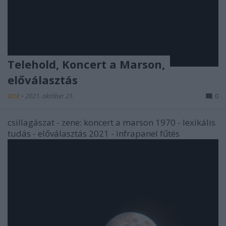
Telehold, Koncert a Marson,
előválasztás
BDK
•
2021. október 21.
0
csillagászat - zene: koncert a marson 1970 - lexikális
tudás - előválasztás 2021 - infrapanel fűtés