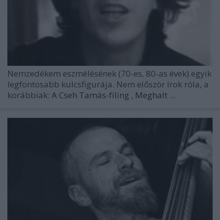
Nemzedékem eszmélésének (70-es, 80-as évek) egyik
legfontosabb kulcsfigurája. Nem először írok róla, a
korábbiak:
A Cseh Tamás-fíling
,
Meghalt ...