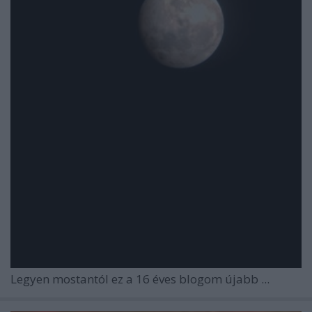
Legyen mostantól ez a 16 éves blogom újabb ...