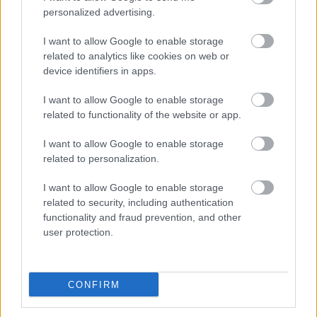
personalized advertising.
A heideggeri Semmi körüli
tiszteletkör
után
szükségesnek éreztem, hogy felújítsam régebbi
I want to allow Google to enable storage
blog-performanszomat, beleértve az erről szólő ...
related to analytics like cookies on web or
device identifiers in apps.
Balládium és más
I want to allow Google to enable storage
related to functionality of the website or app.
BDK
•
2011. július 28.
0
I want to allow Google to enable storage
related to personalization.
I want to allow Google to enable storage
related to security, including authentication
functionality and fraud prevention, and other
user protection.
Néhány napja meghirdettem virtuális
felolvasóhelyem új akcióját. Az elsőben a
vers+történet
stafétáját adták át egymásnak
CONFIRM
vendégeim ...