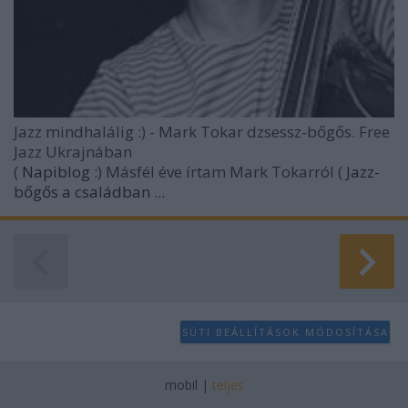
Jazz mindhalálig :) - Mark Tokar dzsessz-bőgős. Free
Jazz Ukrajnában
(
Napiblog
:)
Másfél éve írtam Mark Tokarról (
Jazz-
bőgős a családban
...
SÜTI BEÁLLÍTÁSOK MÓDOSÍTÁSA
mobil
|
teljes