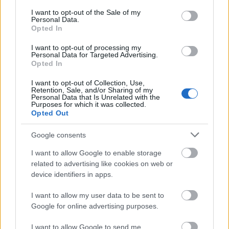
consent section.
I want to opt-out of the Sale of my
Personal Data.
Opted In
I want to opt-out of processing my
Personal Data for Targeted Advertising.
Opted In
I want to opt-out of Collection, Use,
Retention, Sale, and/or Sharing of my
Personal Data that Is Unrelated with the
Purposes for which it was collected.
Opted Out
Google consents
I want to allow Google to enable storage
Kíváncsiságból beütöttem az Új
related to advertising like cookies on web or
Zenei Stúdióval indult Vidovszky László nevét is. És
device identifiers in apps.
láss csodát: a találatok közt ott az 1972-es ...
I want to allow my user data to be sent to
A Semmi körül
Google for online advertising purposes.
BDK
•
2011. augusztus 08.
0
I want to allow Google to send me