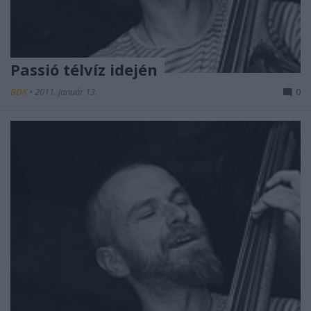
Passió télvíz idején
BDK
•
2011. január 13.
0