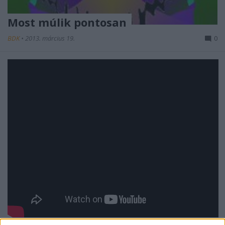
Most múlik pontosan
BDK
•
2013. március 19.
0